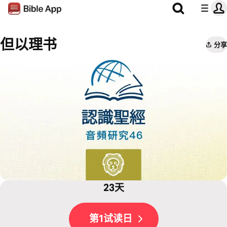
但以理书
分享
23天
第1试读日