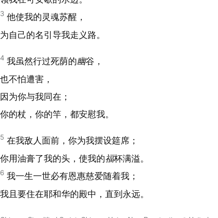
3
他使我的灵魂苏醒，
为自己的名引导我走义路。
4
我虽然行过死荫的
幽
谷，
也不怕遭害，
因为你与我同在；
你的杖，你的竿，都安慰我。
5
在我敌人面前，你为我摆设筵席；
你用油膏了我的头，使我的
福
杯满溢。
6
我一生一世必有恩惠慈爱随着我；
我且要住在耶和华的殿中，直到永远。