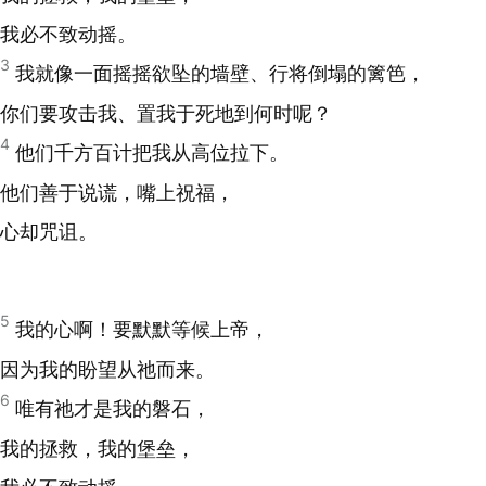
我必不致动摇。
3
我就像一面摇摇欲坠的墙壁、行将倒塌的篱笆，
你们要攻击我、置我于死地到何时呢？
4
他们千方百计把我从高位拉下。
他们善于说谎，嘴上祝福，
心却咒诅。
5
我的心啊！要默默等候上帝，
因为我的盼望从祂而来。
6
唯有祂才是我的磐石，
我的拯救，我的堡垒，