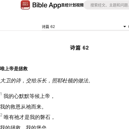
圣经
计划
视频
诗篇 62
诗篇 62
唯上帝是拯救
大卫的诗，交给乐长，照耶杜顿的做法。
1
我的心默默等候上帝，
我的救恩从祂而来。
2
唯有祂才是我的磐石，
我的拯救，我的堡垒，