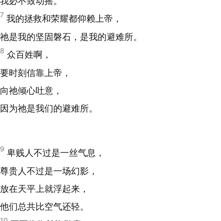
我必不致动摇。
7
我的拯救和荣耀都仰赖上帝，
祂是我的坚固磐石，是我的避难所。
8
众百姓啊，
要时刻信靠上帝，
向祂倾心吐意，
因为祂是我们的避难所。
9
卑贱人不过是一丝气息，
尊贵人不过是一场幻影，
放在天平上就浮起来，
他们总共比空气还轻。
10