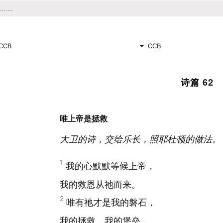
CCB
CCB
诗篇 62
唯上帝是拯救
大卫的诗，交给乐长，照耶杜顿的做法。
1
我的心默默等候上帝，
我的救恩从祂而来。
2
唯有祂才是我的磐石，
我的拯救，我的堡垒，