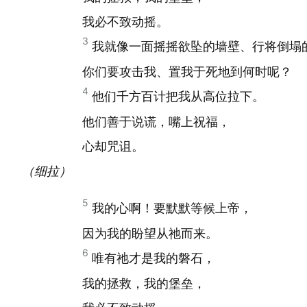
我必不致动摇。
3
我就像一面摇摇欲坠的墙壁、行将倒塌
你们要攻击我、置我于死地到何时呢？
4
他们千方百计把我从高位拉下。
他们善于说谎，嘴上祝福，
心却咒诅。
（细拉）
5
我的心啊！要默默等候上帝，
因为我的盼望从祂而来。
6
唯有祂才是我的磐石，
我的拯救，我的堡垒，