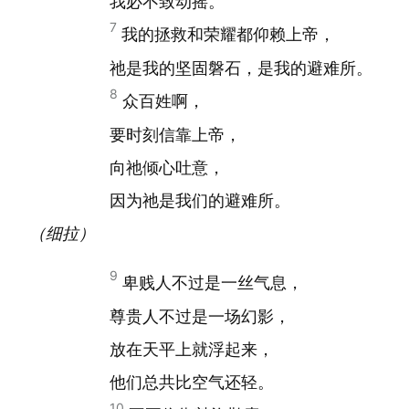
我必不致动摇。
7
我的拯救和荣耀都仰赖上帝，
祂是我的坚固磐石，是我的避难所。
8
众百姓啊，
要时刻信靠上帝，
向祂倾心吐意，
因为祂是我们的避难所。
（细拉）
9
卑贱人不过是一丝气息，
尊贵人不过是一场幻影，
放在天平上就浮起来，
他们总共比空气还轻。
10