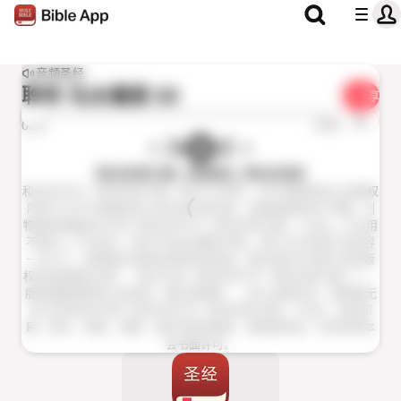
音频圣经
聆听
马太福音 22
分享
1x
0:00
0:00
和合本修订版（普通话）(RCUVSS)
和合本2010（和合本修订版）经文 © 2006，2010香港圣经公会版权
所有 © 2019 香港圣经公会本会欢迎作者、出版者或机构于书籍、刊
物或其他媒体中引用《和合本2010（和合本修订版）》经文。凡引用
不超过一千节经文，其中不包含完整的书卷，或只占书刊或产品内容
一半以下，使用者无须预先获得本会批准。惟必须在书刊或产品的版
权页或显眼处注明：「经文引自《和合本2010（和合本修订版）》，
版权属香港圣经公会所有，蒙允准使用。 」除上述情况外，使用者无
论以任何形式引用《和合本2010（和合本修订版）》经文，包括印
刷、影印、录音、视像，或任何资料储存、复制或传送，均须先得本
会书面许可。