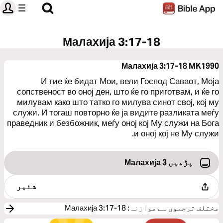
Малахија 3:17-18
Малахија 3:17-18
MK1990
И тие ќе бидат Мои, вели Господ Саваот, Моја
сопственост во оној ден, што ќе го приготвам, и ќе го
милувам како што татко го милува синот свој, кој му
служи. И тогаш повторно ќе ја видите разликата меѓу
праведник и безбожник, меѓу оној кој Му служи на Бога
и оној кој не Му служи.
پڑھیں Малахија 3
شئیر
مختلف ترجموں سے موازنہ
:
Малахија 3:17-18