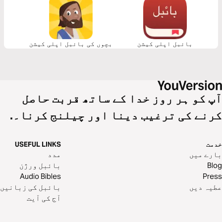
بائبل اپلی کیشن
بچوں کی بائبل اپلی کیشن
آپ کو ہر روز خدا کے ساتھ قربت حاصل
کرنے کی ترغیب دینا اور چیلنج کرنا۔.
خدمت
USEFUL LINKS
بارے میں
مدد
Blog
بائبل ورژن
Audio Bibles
Press
عطیہ دیں
بائبل کی زبانیں
آج کی آیت