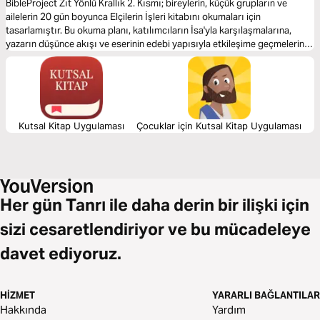
İşleri
BibleProject Zıt Yönlü Krallık 2. Kısmı; bireylerin, küçük grupların ve
ailelerin 20 gün boyunca Elçilerin İşleri kitabını okumaları için
tasarlamıştır. Bu okuma planı, katılımcıların İsa'yla karşılaşmalarına,
yazarın düşünce akışı ve eserinin edebi yapısıyla etkileşime geçmelerine
yardımcı olmak için oluşturuldu. Ayrıca, animasyonlu videolar, aydınlatıcı
özetler ve düşünmeye sevk eden sorular içerir.
Kutsal Kitap Uygulaması
Çocuklar için Kutsal Kitap Uygulaması
Her gün Tanrı ile daha derin bir ilişki için
sizi cesaretlendiriyor ve bu mücadeleye
davet ediyoruz.
HIZMET
YARARLI BAĞLANTILAR
Hakkında
Yardım