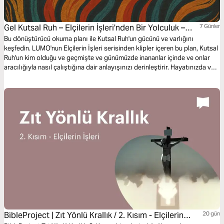
Gel Kutsal Ruh – Elçilerin İşleri'nden Bir Yolculuk –
7 Günler
Lumo Ile
Bu dönüştürücü okuma planı ile Kutsal Ruh'un gücünü ve varlığını
keşfedin. LUMO'nun Elçilerin İşleri serisinden klipler içeren bu plan, Kutsal
Ruh'un kim olduğu ve geçmişte ve günümüzde inananlar içinde ve onlar
aracılığıyla nasıl çalıştığına dair anlayışınızı derinleştirir. Hayatınızda ve
hayatınız aracılığıyla hiç olmadığı kadar sınırsız bir şekilde çalışabilen
O'nun gücünü deneyimlemeye hazır olun!
BibleProject | Zıt Yönlü Krallık / 2. Kısım - Elçilerin
20 gün