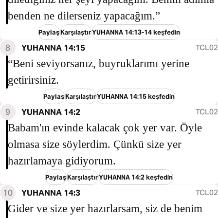
benden ne dilerseniz yapacağım.”
Paylaş
Karşılaştır
YUHANNA 14:13-14 keşfedin
8
YUHANNA 14:15
TCL02
“Beni seviyorsanız, buyruklarımı yerine
getirirsiniz.
Paylaş
Karşılaştır
YUHANNA 14:15 keşfedin
9
YUHANNA 14:2
TCL02
Babam'ın evinde kalacak çok yer var. Öyle
olmasa size söylerdim. Çünkü size yer
hazırlamaya gidiyorum.
Paylaş
Karşılaştır
YUHANNA 14:2 keşfedin
10
YUHANNA 14:3
TCL02
Gider ve size yer hazırlarsam, siz de benim