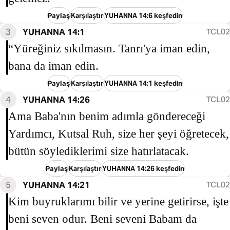
Paylaş
Karşılaştır
YUHANNA 14:6 keşfedin
3
YUHANNA 14:1
TCL02
“Yüreğiniz sıkılmasın. Tanrı'ya iman edin,
bana da iman edin.
Paylaş
Karşılaştır
YUHANNA 14:1 keşfedin
4
YUHANNA 14:26
TCL02
Ama Baba'nın benim adımla göndereceği
Yardımcı, Kutsal Ruh, size her şeyi öğretecek,
bütün söylediklerimi size hatırlatacak.
Paylaş
Karşılaştır
YUHANNA 14:26 keşfedin
5
YUHANNA 14:21
TCL02
Kim buyruklarımı bilir ve yerine getirirse, işte
beni seven odur. Beni seveni Babam da