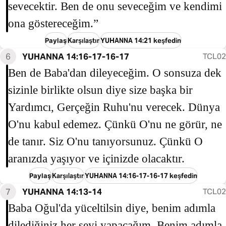
sevecektir. Ben de onu seveceğim ve kendimi
ona göstereceğim.”
Paylaş
Karşılaştır
YUHANNA 14:21 keşfedin
6
YUHANNA 14:16-17-16-17
TCL02
Ben de Baba'dan dileyeceğim. O sonsuza dek
sizinle birlikte olsun diye size başka bir
Yardımcı, Gerçeğin Ruhu'nu verecek. Dünya
O'nu kabul edemez. Çünkü O'nu ne görür, ne
de tanır. Siz O'nu tanıyorsunuz. Çünkü O
aranızda yaşıyor ve içinizde olacaktır.
Paylaş
Karşılaştır
YUHANNA 14:16-17-16-17 keşfedin
7
YUHANNA 14:13-14
TCL02
Baba Oğul'da yüceltilsin diye, benim adımla
dilediğiniz her şeyi yapacağım. Benim adımla