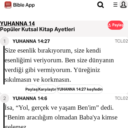
YUHANNA 14
Paylaş
Popüler Kutsal Kitap Ayetleri
1
YUHANNA 14:27
TCL02
Size esenlik bırakıyorum, size kendi
esenliğimi veriyorum. Ben size dünyanın
verdiği gibi vermiyorum. Yüreğiniz
sıkılmasın ve korkmasın.
Paylaş
Karşılaştır
YUHANNA 14:27 keşfedin
2
YUHANNA 14:6
TCL02
İsa, “Yol, gerçek ve yaşam Ben'im” dedi.
“Benim aracılığım olmadan Baba'ya kimse
gelemez.