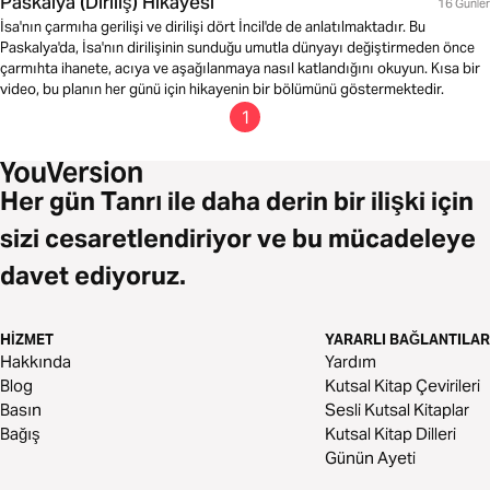
Paskalya (Diriliş) Hikayesi
16 Günler
İsa'nın çarmıha gerilişi ve dirilişi dört İncil'de de anlatılmaktadır. Bu
Paskalya'da, İsa'nın dirilişinin sunduğu umutla dünyayı değiştirmeden önce
çarmıhta ihanete, acıya ve aşağılanmaya nasıl katlandığını okuyun. Kısa bir
video, bu planın her günü için hikayenin bir bölümünü göstermektedir.
1
Her gün Tanrı ile daha derin bir ilişki için
sizi cesaretlendiriyor ve bu mücadeleye
davet ediyoruz.
HIZMET
YARARLI BAĞLANTILAR
Hakkında
Yardım
Blog
Kutsal Kitap Çevirileri
Basın
Sesli Kutsal Kitaplar
Bağış
Kutsal Kitap Dilleri
Günün Ayeti