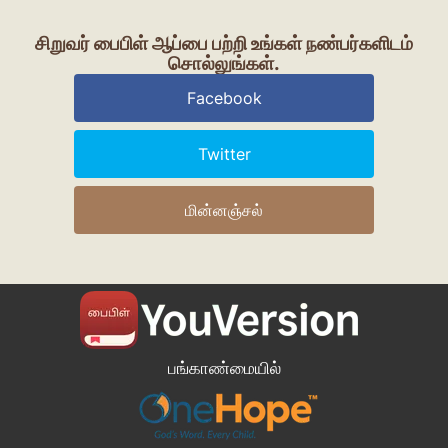
சிறுவர் பைபிள் ஆப்பை பற்றி உங்கள் நண்பர்களிடம்
சொல்லுங்கள்.
Facebook
Twitter
மின்னஞ்சல்
பங்காண்மையில்