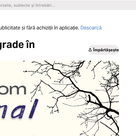
licitate și fără achiziții în aplicație.
Descarcă
grade în
Împărtășește