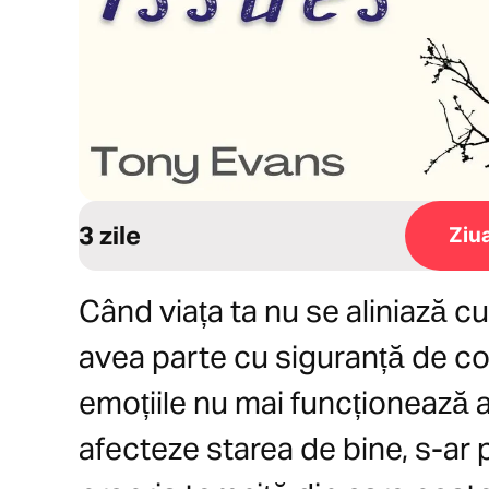
3 zile
Ziu
Când viața ta nu se aliniază c
avea parte cu siguranță de c
emoțiile nu mai funcționează a
afecteze starea de bine, s-ar 