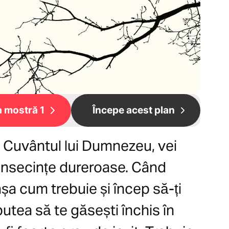
a mostră 1
Începe acest plan
u Cuvântul lui Dumnezeu, vei
onsecințe dureroase. Când
șa cum trebuie și încep să-ți
putea să te găsești închis în