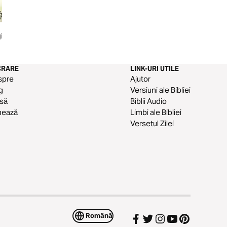
ire
Odihnă pentru cei osteniți
Puterea Unității
CRARE
LINK-URI UTILE
spre
Ajutor
g
Versiuni ale Bibliei
să
Biblii Audio
nează
Limbi ale Bibliei
Versetul Zilei
Română