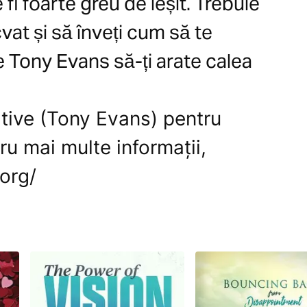
fi foarte greu de ieșit. Trebuie
vat și să înveți cum să te
e Tony Evans să-ți arate calea
tive (Tony Evans) pentru
ru mai multe informații,
.org/