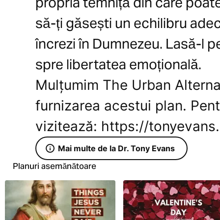
propria temniță din care poate 
să-ți găsești un echilibru adec
încrezi în Dumnezeu. Lasă-l p
spre libertatea emoțională.
Mulțumim The Urban Alterna
furnizarea acestui plan. Pent
vizitează: https://tonyevans
Mai multe de la Dr. Tony Evans
Planuri asemănătoare