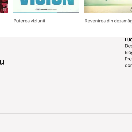
Puterea viziunii
Revenirea din dezamăg
LU
De
Blo
Pre
eu
do