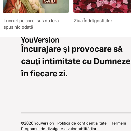
Lucruri pe care Isus nu le-a
Ziua Îndrăgostiților
spus niciodată
Încurajare și provocare să
cauți intimitate cu Dumnez
în fiecare zi.
©
2026
YouVersion
Politica de confidențialitate
Termeni
Programul de divulgare a vulnerabilităților