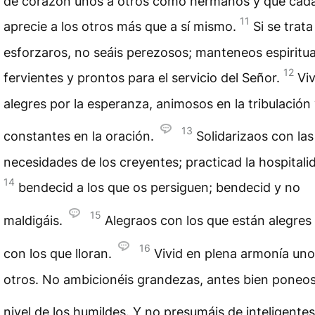
de corazón unos a otros como hermanos y que cad
11
aprecie a los otros más que a sí mismo.
Si se trata
esforzaros, no seáis perezosos; manteneos espiritu
12
fervientes y prontos para el servicio del Señor.
Viv
alegres por la esperanza, animosos en la tribulación
13
constantes en la oración.
Solidarizaos con las
necesidades de los creyentes; practicad la hospitali
14
bendecid a los que os persiguen; bendecid y no
15
maldigáis.
Alegraos con los que están alegres 
16
con los que lloran.
Vivid en plena armonía un
otros. No ambicionéis grandezas, antes bien poneos
nivel de los humildes. Y no presumáis de inteligentes