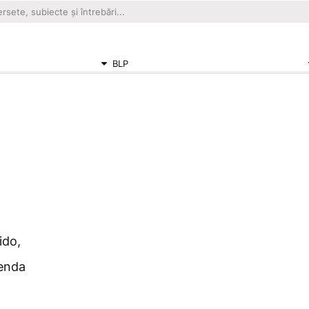
BLP
ido,
enda
o