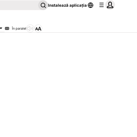
Instalează aplicația
În paralel