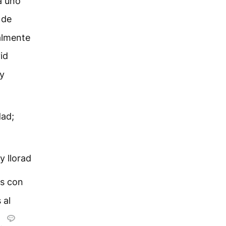
a uno
 de
almente
id
 y
dad;
y llorad
os con
 al
.