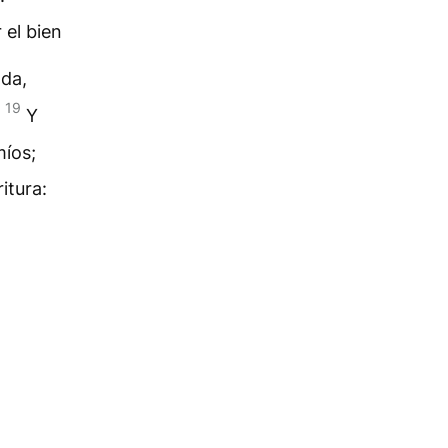
 el bien
da,
19
.
Y
míos;
itura: