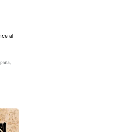
nce al
spaña,