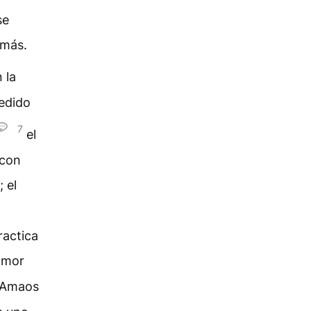
se
emás.
 la
edido
7
el
 con
 el
ractica
amor
Amaos