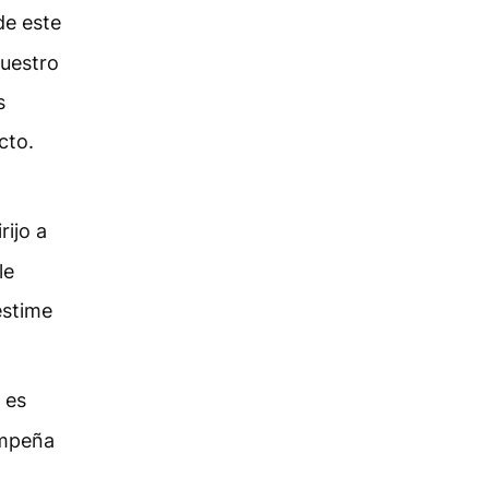
de este
vuestro
s
cto.
rijo a
le
estime
 es
empeña
o