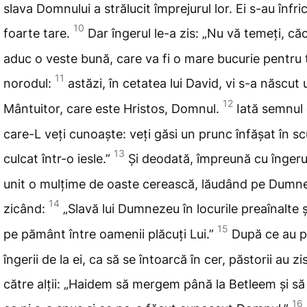
slava Domnului a strălucit împrejurul lor. Ei
s-au înfri
10
foarte tare.
Dar îngerul le-a zis: „Nu vă temeți, căc
aduc o veste bună, care va fi o mare bucurie pentru
11
norodul:
astăzi
, în cetatea lui David, vi s-a născut 
12
Mântuitor
, care
este Hristos, Domnul.
Iată semnul
care-L veți cunoaște: veți găsi un prunc înfășat în sc
13
culcat într-o iesle.”
Și
deodată, împreună cu îngeru
unit o mulțime de oaste cerească, lăudând pe Dumne
14
zicând:
„Slavă
lui Dumnezeu în locurile preaînalte 
15
pe pământ între oamenii plăcuți
Lui.”
După ce au p
îngerii de la ei, ca să se întoarcă în cer, păstorii au zis
către alții: „Haidem să mergem până la Betleem și s
16