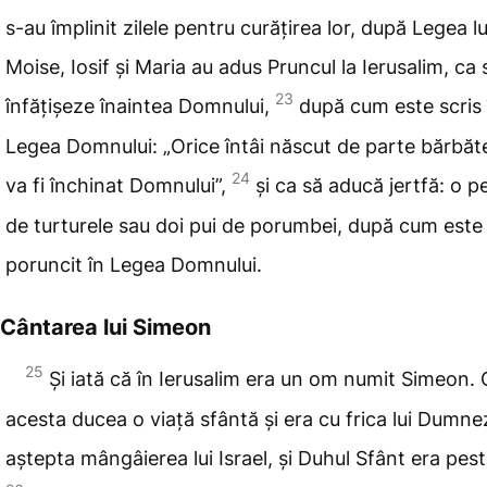
s-au împlinit zilele
pentru curățirea lor, după Legea lu
Moise, Iosif și Maria au adus Pruncul la Ierusalim, ca 
23
înfățișeze înaintea Domnului,
după cum este scris 
Legea Domnului: „Orice
întâi născut de parte bărbă
24
va fi închinat Domnului”,
și ca să aducă jertfă: o 
de turturele sau doi pui de porumbei, după cum
este
poruncit în Legea Domnului.
Cântarea lui Simeon
25
Și iată că în Ierusalim era un om numit Simeon.
acesta ducea o viață sfântă și era cu frica lui Dumne
aștepta
mângâierea lui Israel, și Duhul Sfânt era pest