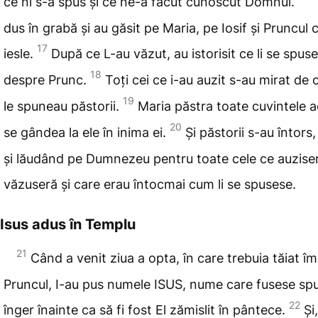
ce ni s-a spus și ce ne-a făcut cunoscut Domnul.”
dus în grabă și au găsit pe Maria, pe Iosif și Pruncul c
17
iesle.
După ce L-au văzut, au istorisit ce li se spus
18
despre Prunc.
Toți cei ce i-au auzit s-au mirat de 
19
le spuneau păstorii.
Maria
păstra toate cuvintele a
20
se gândea la ele în inima ei.
Și păstorii s-au întors,
și lăudând pe Dumnezeu pentru toate cele ce auziser
văzuseră și care erau întocmai cum li se spusese.
Isus adus în Templu
21
Când
a venit ziua a opta, în care trebuia tăiat îm
Pruncul, I-au pus numele ISUS
, nume care fusese sp
22
înger înainte ca să fi fost El zămislit în pântece.
Și