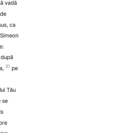
 să vadă
 de
sus, ca
Simeon
s:
, după
31
Ta,
pe
lui Tău
e se
is
pre