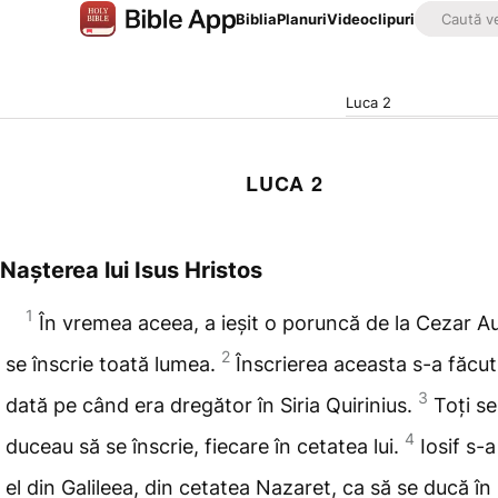
Biblia
Planuri
Videoclipuri
Luca 2
LUCA 2
Nașterea lui Isus Hristos
1
În vremea aceea, a ieșit o poruncă de la Cezar A
2
se înscrie toată lumea.
Înscrierea aceasta
s-a făcut
3
dată pe când era dregător în Siria Quirinius.
Toți se
4
duceau să se înscrie, fiecare în cetatea lui.
Iosif s-a
el din Galileea, din cetatea Nazaret, ca să se ducă în