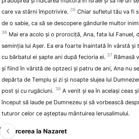
prăbușirea
și ridicarea multora în Israel și să fie un 
35
care va stârni împotrivire.
Chiar
sufletul tău va fi 
de o sabie, ca să se descopere gândurile multor inimi
36
Mai era acolo și o prorociță, Ana, fata lui Fanuel, 
seminția lui Așer. Ea era foarte înaintată în vârstă și 
37
cu bărbatul ei șapte ani după fecioria ei.
Rămasă 
și fiind în vârstă de optzeci și patru de ani, Ana nu s
depărta de Templu și zi
și noapte slujea lui Dumneze
38
post și cu rugăciuni.
A venit și ea în același ceas și
început să laude pe Dumnezeu și să vorbească despr
tuturor celor ce așteptau
mântuirea Ierusalimului.
Întoarcerea la Nazaret