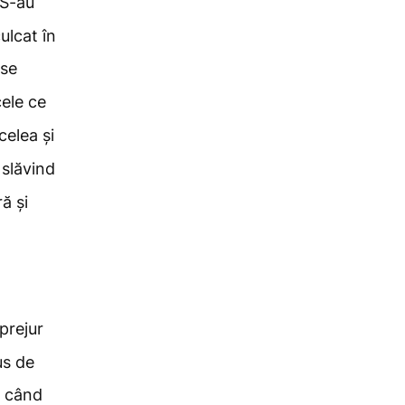
S-au
ulcat în
ese
cele ce
celea și
 slăvind
ă și
prejur
us de
, când