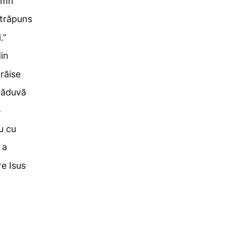
semn
străpuns
.”
din
trăise
văduvă
e
u cu
 a
e Isus