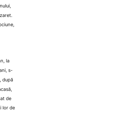
ului,
azaret.
pciune,
n, la
ni, s-
, după
acasă,
gat de
i lor de