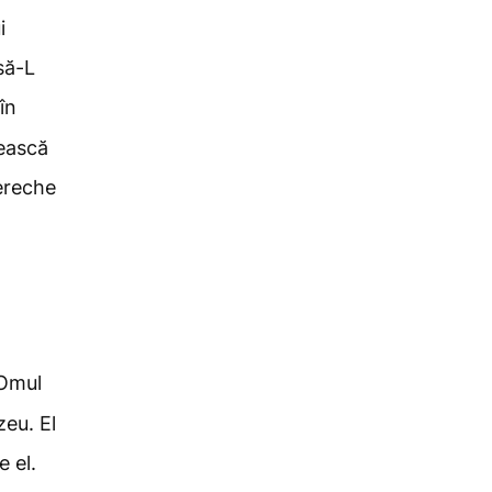
i
să-L
în
tească
pereche
 Omul
zeu. El
e el.