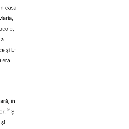
in casa
Maria,
acolo,
 a
ce și L-
u era
ară, în
9
or.
Și
 și