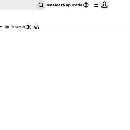
Instalează aplicația
În paralel