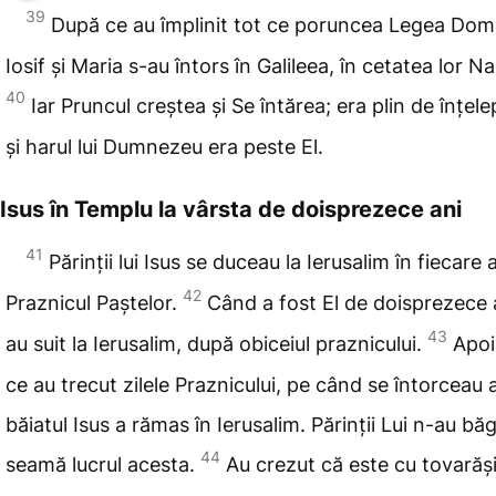
39
După ce au împlinit tot ce poruncea Legea Domn
Iosif și Maria s-au întors în Galileea, în cetatea lor N
40
Iar
Pruncul creștea și Se întărea; era plin de înțele
și harul lui Dumnezeu era peste El.
Isus în Templu la vârsta de doisprezece ani
41
Părinții lui Isus se duceau la Ierusalim în
fiecare a
42
Praznicul Paștelor.
Când a fost El de doisprezece a
43
au suit la Ierusalim, după obiceiul praznicului.
Apoi
ce au trecut zilele Praznicului, pe când se întorceau 
băiatul Isus a rămas în Ierusalim. Părinții Lui n-au bă
44
seamă lucrul acesta.
Au crezut că este cu tovarăși