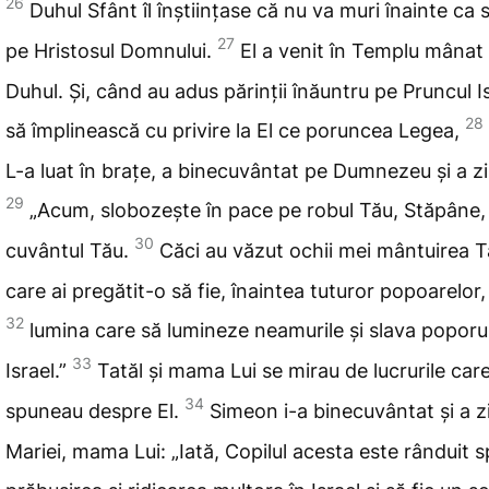
26
Duhul Sfânt îl înștiințase că nu va muri înainte ca
27
pe Hristosul Domnului.
El a venit în Templu mânat
Duhul. Și, când au adus părinții înăuntru pe Pruncul I
28
să împlinească cu privire la El ce poruncea Legea,
L-a luat în brațe, a binecuvântat pe Dumnezeu și a zi
29
„Acum
, slobozește în pace pe robul Tău, Stăpâne
30
cuvântul Tău.
Căci au văzut
ochii mei mântuirea 
care ai pregătit-o să fie, înaintea tuturor popoarelor,
32
lumina
care să lumineze neamurile și slava poporu
33
Israel.”
Tatăl și mama Lui se mirau de lucrurile car
34
spuneau despre El.
Simeon i-a binecuvântat și a z
Mariei, mama Lui: „Iată, Copilul acesta este rânduit s