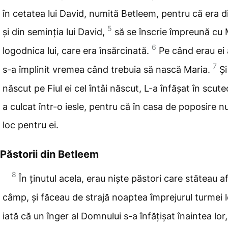
în cetatea
lui David, numită Betleem, pentru că
era d
5
și din seminția lui David,
să se înscrie împreună cu 
6
logodnica
lui, care era însărcinată.
Pe când erau ei 
7
s-a împlinit vremea când trebuia să nască Maria.
Și
născut pe Fiul ei cel întâi născut, L-a înfășat în scute
a culcat într-o iesle, pentru că în casa de poposire n
loc pentru ei.
Păstorii din Betleem
8
În ținutul acela, erau niște păstori care stăteau af
câmp, și făceau de strajă noaptea împrejurul turmei l
iată că un înger al Domnului s-a înfățișat înaintea lor,