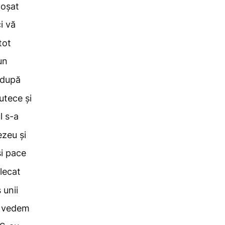
coșat
i vă
tot
un
 după
utece și
l s-a
zeu și
și pace
lecat
 unii
ă vedem