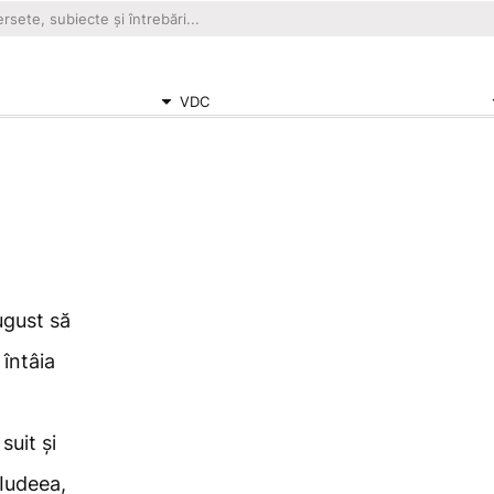
VDC
ugust să
 întâia
 suit și
 Iudeea,