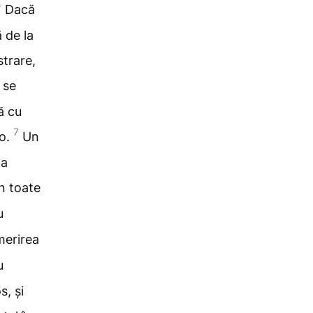
5
Dacă
 de la
trare,
 se
ă cu
7
lo.
Un
la
n toate
u
merirea
u
s, și