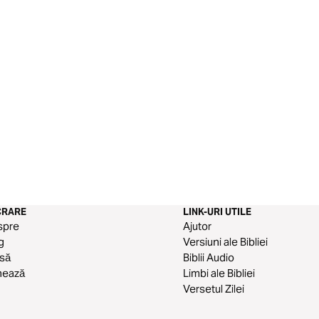
CRARE
LINK-URI UTILE
spre
Ajutor
g
Versiuni ale Bibliei
să
Biblii Audio
nează
Limbi ale Bibliei
Versetul Zilei