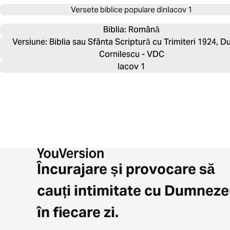
Versete biblice populare din
Iacov 1
Biblia: 
Română
Versiune: Biblia sau Sfânta Scriptură cu Trimiteri 1924, D
Cornilescu - VDC
Iacov 1
Încurajare și provocare să
cauți intimitate cu Dumnez
în fiecare zi.