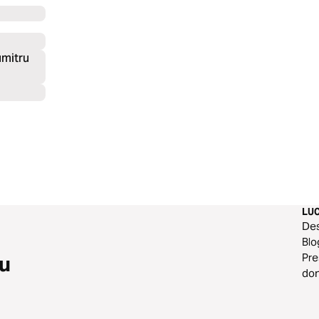
umitru
LU
De
Blo
Pre
eu
do