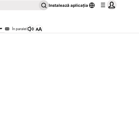
Instalează aplicația
În paralel