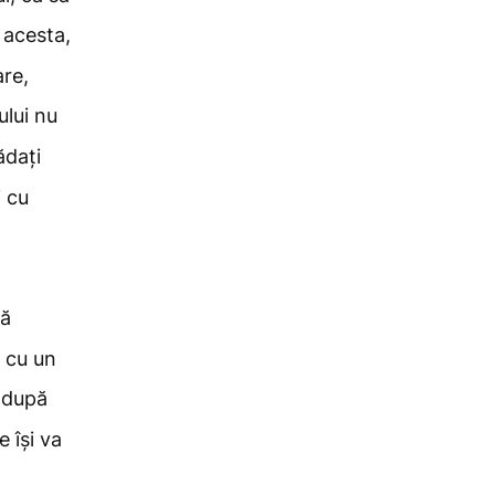
l acesta,
are,
lui nu
ădați
i cu
tă
 cu un
, după
ne
își va