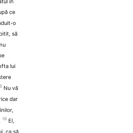
tul în
după ce
duit-o
itit, să
 nu
pe
fta lui
ștere
6
Nu vă
rice dar
nilor,
18
.
El
,
i, ca
să