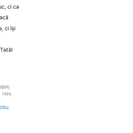
uc, ci ca
acă
 ci își
 Tatăl
(SBIR)
a 1924,
mitru