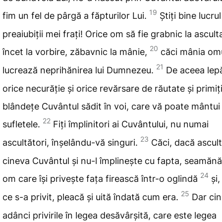
19
fim un fel de pârgă
a făpturilor Lui.
Știți bine lucru
preaiubiții mei frați! Orice om să
fie grabnic la ascult
20
încet
la vorbire, zăbavnic la mânie
,
căci mânia omu
21
lucrează neprihănirea lui Dumnezeu.
De aceea lep
orice necurăție și orice revărsare de răutate și primiț
blândețe Cuvântul sădit în voi, care
vă poate mântui
22
sufletele.
Fiți împlinitori
ai Cuvântului, nu numai
23
ascultători, înșelându-vă singuri.
Căci, dacă
ascul
cineva Cuvântul și nu-l împlinește cu fapta, seamănă
24
om care își privește fața firească într-o oglindă
și
25
ce s-a privit, pleacă și uită îndată cum era.
Dar ci
adânci privirile în legea
desăvârșită, care este legea