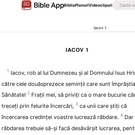
Biblia
Planuri
Videoclipuri
Iacov 1
IACOV 1
1
Iacov
, rob
al lui Dumnezeu și al Domnului Isus Hri
către cele
douăsprezece seminții care
sunt împrăștia
2
Sănătate!
Frații mei, să
priviți ca o mare bucurie c
3
treceți prin felurite
încercări,
ca unii care știți
că
4
încercarea credinței voastre lucrează răbdare.
Dar
răbdarea trebuie să-și facă desăvârșit lucrarea, pent