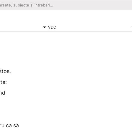
VDC
stos,
te:
ând
ru ca să