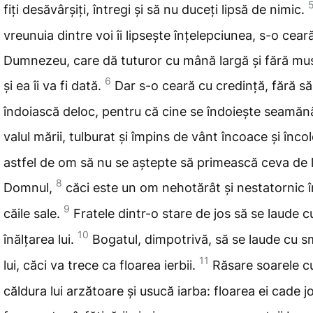
fiți desăvârșiți, întregi și să nu duceți lipsă de nimic.
vreunuia dintre voi îi lipsește înțelepciunea, s-o
ceară
Dumnezeu, care dă tuturor cu mână largă și fără mus
6
și ea îi
va fi dată.
Dar
s-o ceară cu credință, fără să
îndoiască deloc, pentru că cine se îndoiește seamăn
valul mării, tulburat și împins de vânt încoace și înco
astfel de om să nu se aștepte să primească ceva de 
8
Domnul,
căci este un om
nehotărât și nestatornic î
9
căile sale.
Fratele dintr-o stare de jos să se laude c
10
înălțarea lui.
Bogatul, dimpotrivă, să se laude cu s
11
lui, căci
va trece ca floarea ierbii.
Răsare soarele c
căldura lui arzătoare și usucă iarba: floarea ei cade jo