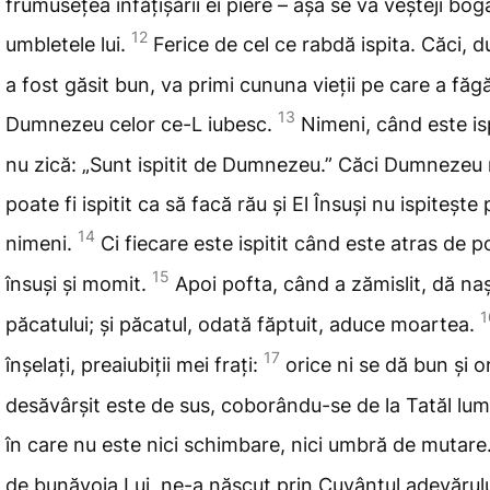
frumusețea înfățișării ei piere – așa se va veșteji boga
12
umbletele lui.
Ferice
de cel ce rabdă ispita. Căci, 
a fost găsit bun, va primi cununa
vieții pe care
a făgă
13
Dumnezeu celor ce-L iubesc.
Nimeni, când este isp
nu zică: „Sunt ispitit de Dumnezeu.” Căci Dumnezeu
poate fi ispitit ca să facă rău și El Însuși nu ispitește 
14
nimeni.
Ci fiecare este ispitit când este atras de po
15
însuși și momit.
Apoi pofta
, când a zămislit, dă na
1
păcatului; și păcatul, odată făptuit, aduce
moartea.
17
înșelați, preaiubiții mei frați:
orice
ni se dă bun și o
desăvârșit este de sus, coborându-se de la Tatăl lumi
în
care nu este nici schimbare, nici umbră de mutare
de bunăvoia Lui, ne-a născut prin Cuvântul adevărulu