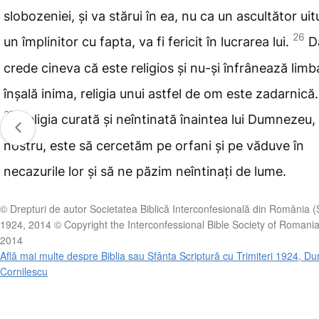
slobozeniei, și va stărui în ea, nu ca un ascultător uit
26
un împlinitor cu fapta, va fi
fericit în lucrarea lui.
D
crede cineva că este religios și nu-și
înfrânează limba,
înșală inima, religia unui astfel de om este zadarnică.
27
Religia curată și neîntinată înaintea lui Dumnezeu,
nostru, este să
cercetăm pe orfani și pe văduve în
necazurile lor și
să ne păzim neîntinați de lume.
© Drepturi de autor Societatea Biblică Interconfesională din România 
1924, 2014 © Copyright the Interconfessional Bible Society of Romani
2014
Află mai multe despre Biblia sau Sfânta Scriptură cu Trimiteri 1924, Du
Cornilescu