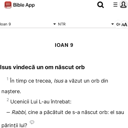
Ioan 9
NTR
IOAN 9
Isus vindecă un om născut orb
1
În timp ce trecea,
Isus
a văzut un orb din
naștere.
2
Ucenicii Lui L-au întrebat:
‒
Rabbi
, cine a păcătuit de s-a născut orb: el sau
părinții lui?