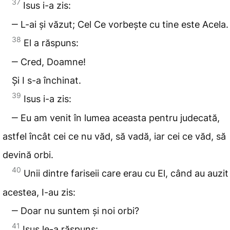
37
Isus i-a zis:
‒ L-ai și văzut; Cel Ce vorbește cu tine este Acela.
38
El a răspuns:
‒ Cred, Doamne!
Și I s-a închinat.
39
Isus i-a zis:
‒ Eu am venit în lumea aceasta pentru judecată,
astfel încât cei ce nu văd, să vadă, iar cei ce văd, să
devină orbi.
40
Unii dintre fariseii care erau cu El, când au auzit
acestea, I-au zis:
‒ Doar nu suntem și noi orbi?
41
Isus le-a răspuns: