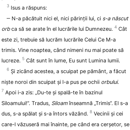
3
Isus a răspuns:
‒ N-a păcătuit nici el, nici părinții lui, ci
s-a născut
4
orb
ca să se arate în el lucrările lui Dumnezeu.
Cât
este zi, trebuie să lucrăm lucrările Celui Ce M-a
trimis. Vine noaptea, când nimeni nu mai poate să
5
lucreze.
Cât sunt în lume, Eu sunt Lumina lumii.
6
Și zicând acestea, a scuipat pe pământ, a făcut
niște noroi din scuipat și l-a pus pe ochii
orbului
.
7
Apoi i-a zis: „Du-te și spală-te în bazinul
Siloamului!“. Tradus,
Siloam
înseamnă „Trimis“. El s-a
8
dus, s-a spălat și s-a întors văzând.
Vecinii și cei
care-l văzuseră mai înainte, pe când era cerșetor, se