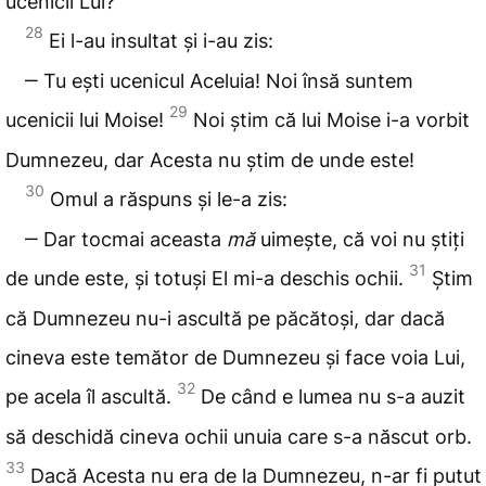
ucenicii Lui?
28
Ei l-au insultat și i-au zis:
‒ Tu ești ucenicul Aceluia! Noi însă suntem
29
ucenicii lui Moise!
Noi știm că lui Moise i-a vorbit
Dumnezeu, dar Acesta nu știm de unde este!
30
Omul a răspuns și le-a zis:
‒ Dar tocmai aceasta
mă
uimește, că voi nu știți
31
de unde este, și totuși El mi-a deschis ochii.
Știm
că Dumnezeu nu-i ascultă pe păcătoși, dar dacă
cineva este temător de Dumnezeu și face voia Lui,
32
pe acela îl ascultă.
De când e lumea nu s-a auzit
să deschidă cineva ochii unuia care s-a născut orb.
33
Dacă Acesta nu era de la Dumnezeu, n-ar fi putut