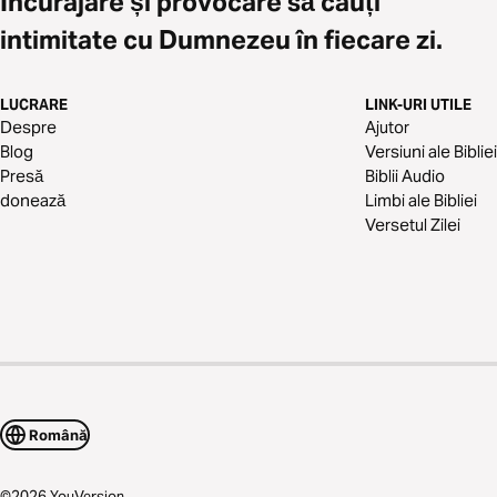
Încurajare și provocare să cauți
intimitate cu Dumnezeu în fiecare zi.
LUCRARE
LINK-URI UTILE
Despre
Ajutor
Blog
Versiuni ale Bibliei
Presă
Biblii Audio
donează
Limbi ale Bibliei
Versetul Zilei
Română
©
2026
YouVersion