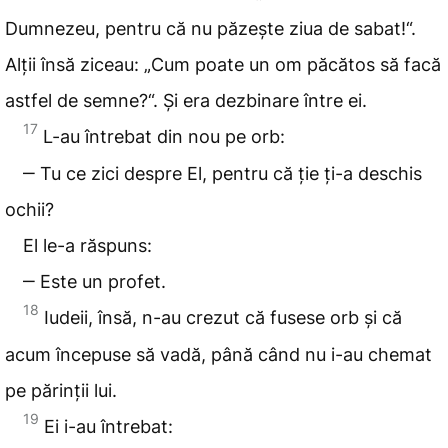
Dumnezeu, pentru că nu păzește ziua de sabat!“.
Alții însă ziceau: „Cum poate un om păcătos să facă
astfel de semne?“. Și era dezbinare între ei.
17
L-au întrebat din nou pe orb:
‒ Tu ce zici despre El, pentru că ție ți-a deschis
ochii?
El le-a răspuns:
‒ Este un profet.
18
Iudeii, însă, n-au crezut că fusese orb și că
acum începuse să vadă, până când nu i-au chemat
pe părinții lui.
19
Ei i-au întrebat: