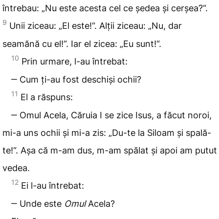
întrebau: „Nu este acesta cel ce ședea și cerșea?“.
9
Unii ziceau: „El este!“. Alții ziceau: „Nu, dar
seamănă cu el!“. Iar el zicea: „Eu sunt!“.
10
Prin urmare, l-au întrebat:
‒ Cum ți-au fost deschiși ochii?
11
El a răspuns:
‒ Omul Acela, Căruia I se zice Isus, a făcut noroi,
mi-a uns ochii și mi-a zis: „Du-te la Siloam și spală-
te!“. Așa că m-am dus, m-am spălat și apoi am putut
vedea.
12
Ei l-au întrebat:
‒ Unde este
Omul
Acela?