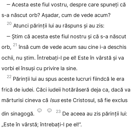
‒ Acesta este fiul vostru, despre care spuneți că
s-a născut orb? Așadar, cum de vede acum?
20
Atunci părinții lui au răspuns și au zis:
‒ Știm că acesta este fiul nostru și că s-a născut
21
orb,
însă cum de vede acum sau cine i-a deschis
ochii, nu știm. Întrebați-l pe el! Este în vârstă și va
vorbi el însuși cu privire la sine.
22
Părinții lui au spus aceste lucruri fiindcă le era
frică de iudei. Căci iudeii hotărâseră deja ca, dacă va
mărturisi cineva că
Isus
este Cristosul, să fie exclus
23
din sinagogă.
De aceea au zis părinții lui:
„Este în vârstă; întrebați-l pe el!“.