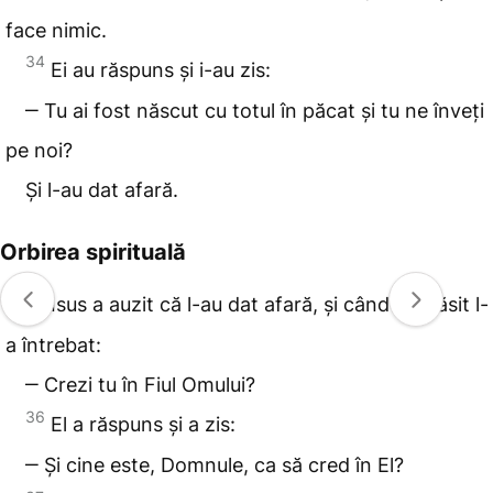
face nimic.
34
Ei au răspuns și i-au zis:
‒ Tu ai fost născut cu totul în păcat și tu ne înveți
pe noi?
Și l-au dat afară.
Orbirea spirituală
35
Isus a auzit că l-au dat afară, și când l-a găsit l-
a întrebat:
‒ Crezi tu în Fiul Omului?
36
El a răspuns și a zis:
‒ Și cine este, Domnule, ca să cred în El?