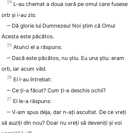
24
L-au chemat a doua oară pe omul care fusese
orb și i-au zis:
‒ Dă glorie lui Dumnezeu! Noi știm că Omul
Acesta este păcătos.
25
Atunci el a răspuns:
‒ Dacă este păcătos, nu știu. Eu una știu: eram
orb, iar acum văd.
26
Ei l-au întrebat:
‒ Ce ți-a făcut? Cum ți-a deschis ochii?
27
El le-a răspuns:
‒ V-am spus deja, dar n-ați ascultat. De ce vreți
să auziți din nou? Doar nu vreți să deveniți și voi