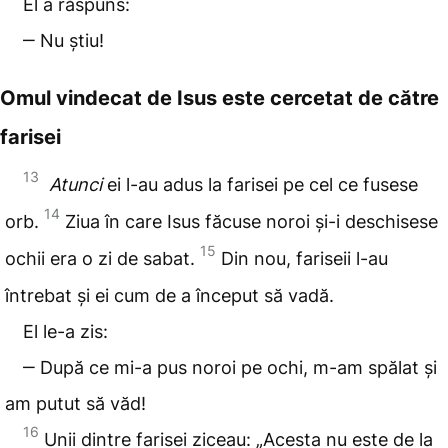
El a răspuns:
‒ Nu știu!
Omul vindecat de Isus este cercetat de către
farisei
13
Atunci
ei l-au adus la farisei pe cel ce fusese
14
orb.
Ziua în care Isus făcuse noroi și-i deschisese
15
ochii era o zi de sabat.
Din nou, fariseii l-au
întrebat și ei cum de a început să vadă.
El le-a zis:
‒ După ce mi-a pus noroi pe ochi, m-am spălat și
am putut să văd!
16
Unii dintre farisei ziceau: „Acesta nu este de la