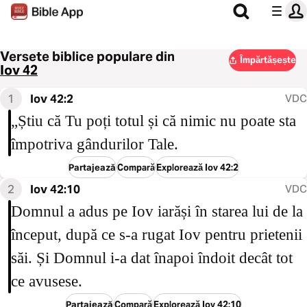
Versete biblice populare din
Împărtășește
Iov 42
1
Iov 42:2
VDC
„Știu că Tu poți totul și că nimic nu poate sta
împotriva gândurilor Tale.
Partajează
Compară
Explorează Iov 42:2
2
Iov 42:10
VDC
Domnul a adus pe Iov iarăși în starea lui de la
început, după ce s-a rugat Iov pentru prietenii
săi. Și Domnul i-a dat înapoi îndoit decât tot
ce avusese.
Partajează
Compară
Explorează Iov 42:10