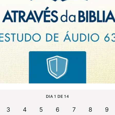
DIA 1 DE 14
3
4
5
6
7
8
9