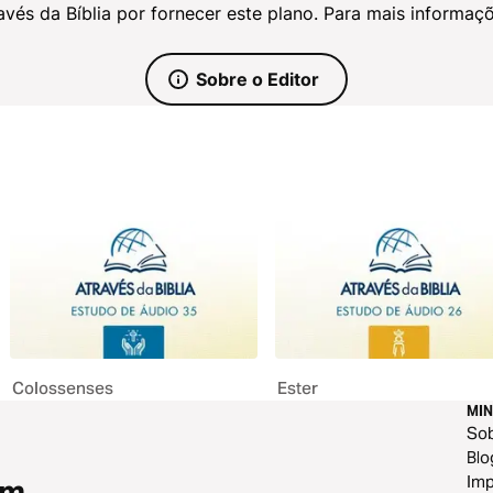
és da Bíblia por fornecer este plano. Para mais informaçõe
Sobre o Editor
Colossenses
Ester
MIN
So
Blo
Im
om