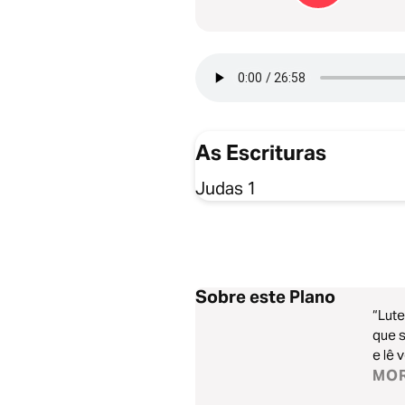
As Escrituras
Judas 1
Sobre este Plano
“Lute
que s
e lê 
MO