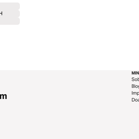
H
MIN
So
Blo
Im
om
Do