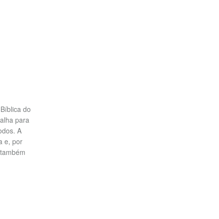
Bíblica do
alha para
todos. A
a e, por
ê também