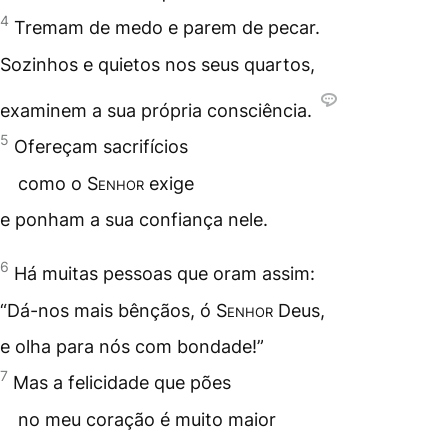
4
Tremam de medo e parem de pecar.
Sozinhos e quietos nos seus quartos,
examinem a sua própria consciência.
5
Ofereçam
sacrifícios
como o
Senhor
exige
e ponham a sua confiança nele.
6
Há muitas pessoas que oram assim:
“Dá-nos mais bênçãos, ó
Senhor
Deus,
e olha para nós com bondade!”
7
Mas a felicidade que pões
no meu coração é muito maior