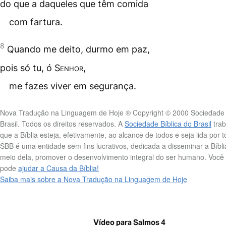
do que a daqueles que têm comida
com fartura.
8
Quando me deito, durmo em paz,
pois só tu, ó
Senhor
,
me fazes viver em segurança.
Nova Tradução na Linguagem de Hoje ® Copyright © 2000 Sociedade 
Brasil. Todos os direitos reservados. A
Sociedade Bíblica do Brasil
trab
que a Bíblia esteja, efetivamente, ao alcance de todos e seja lida por 
SBB é uma entidade sem fins lucrativos, dedicada a disseminar a Bíbli
meio dela, promover o desenvolvimento integral do ser humano. Voc
pode
ajudar a Causa da Bíblia!
Saiba mais sobre a Nova Tradução na Linguagem de Hoje
Vídeo para Salmos 4