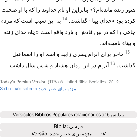
هنوز زنده ‌مانده‌ام‌؟» بنابراین ‌او نام ‌خداوند را كه‌ با او صحبت‌
14
كرده‌ بود «خدای بینا» گذاشت‌.
به ‌این ‌سبب است که ‌مردم
‌چاهی را كه ‌در بین ‌قادش‌ و یارد واقع ‌است‌ «چاه‌ خدای زنده‌
و بینا» نامیده‌اند.
15
هاجر برای اَبرام ‌پسری زایید و اسم ‌او را اسماعیل
16
‌گذاشت‌.
اَبرام ‌در این ‌زمان‌ هشتاد و شش سال داشت‌.
Today’s Persian Version (TPV) © United Bible Societies, 2012.
Saiba mais sobre a مژده برای عصر جدید
پیدایش 16
Versículos Bíblicos Populares relacionados a
فارسی
Bíblia: 
Versão: مژده برای عصر جدید - TPV