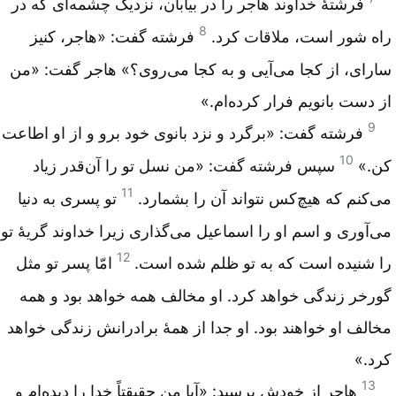
فرشتهٔ خداوند هاجر را در بیابان، نزدیک‌ چشمه‌ای كه‌ در
8
راه‌ شور است، ‌ملاقات ‌كرد.
فرشته ‌گفت‌: «هاجر، كنیز
سارای‌، از كجا می‌آیی و به كجا می‌روی‌؟» هاجر گفت‌: «من‌
از دست ‌بانویم ‌فرار كرده‌ام‌.»
9
فرشته‌ گفت‌: «برگرد و نزد ‌بانوی خود برو و از او اطاعت
10
‌كن‌.»
سپس‌ فرشته‌ گفت‌: «من ‌نسل ‌تو را آن‌قدر زیاد
11
می‌كنم‌ كه‌ هیچ‌كس ‌نتواند آن را بشمارد.
تو پسری به دنیا
می‌آوری و اسم‌ او را اسماعیل ‌می‌گذاری زیرا خداوند گریهٔ تو
12
را شنیده ‌است‌ كه ‌به ‌تو ظلم‌ شده ‌است‌.
امّا پسر تو مثل
‌گورخر زندگی خواهد كرد. او مخالف ‌همه‌ خواهد بود و همه‌
مخالف‌ او خواهند بود. او جدا از همهٔ برادرانش ‌زندگی خواهد
كرد.»
13
هاجر از خودش ‌پرسید: «آیا من‌ حقیقتاً خدا را دیده‌ام‌ و