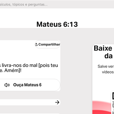
Mateus 6:13
Compartilhar
Baixe 
da
 livra-nos do mal [pois teu
Salve vers
re. Amém]!
vídeos
Ouça
Mateus 6