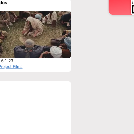
ados
 6:1-23
roject Films