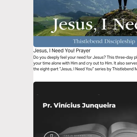
Jesus, I Need You! Prayer
Do you deeply feel your need for Jesus? This three-day pla
your time alone with Him and cry out to Him. It also serv
the eight-part “Jesus, I Need You” series by Thistlebend M