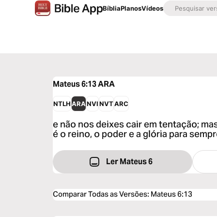
Bíblia
Planos
Vídeos
Mateus 6:13
ARA
NTLH
ARA
NVI
NVT
ARC
e não nos deixes cair em tentação; mas
é o reino, o poder e a glória para semp
Ler Mateus 6
Comparar Todas as Versões
:
Mateus 6:13