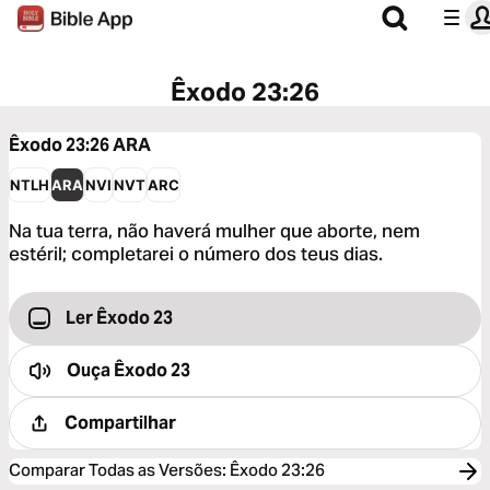
Êxodo 23:26
Êxodo 23:26
ARA
NTLH
ARA
NVI
NVT
ARC
Na tua terra, não haverá mulher que aborte, nem
estéril; completarei o número dos teus dias.
Ler Êxodo 23
Ouça
Êxodo 23
Compartilhar
Comparar Todas as Versões
:
Êxodo 23:26