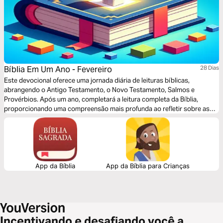
Bíblia Em Um Ano - Fevereiro
28 Dias
Este devocional oferece uma jornada diária de leituras bíblicas,
abrangendo o Antigo Testamento, o Novo Testamento, Salmos e
Provérbios. Após um ano, completará a leitura completa da Bíblia,
proporcionando uma compreensão mais profunda ao refletir sobre as
palavras-chave em hebraico e grego. Uma experiência que enriquece a
compreensão espiritual e cultural das Escrituras Sagradas.
App da Bíblia
App da Bíblia para Crianças
Incentivando e desafiando você a