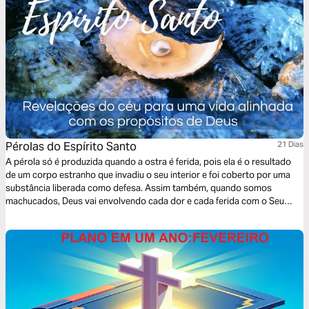
Pérolas do Espírito Santo
21 Dias
A pérola só é produzida quando a ostra é ferida, pois ela é o resultado
de um corpo estranho que invadiu o seu interior e foi coberto por uma
substância liberada como defesa. Assim também, quando somos
machucados, Deus vai envolvendo cada dor e cada ferida com o Seu
poderoso amor, até que somos transformados e nos tornamos
preciosos. Esse é um devocional de lições aprendidas e inspiradas pelo
Espírito Santo para edificar e ajudar nesta caminhada com o Pai. Toda
honra e glória ao único Mestre Jesus, fonte de toda sabedoria!