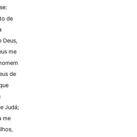
se:
to de
a
o Deus,
eus me
s homem
eus de
 que
á
de Judá;
ra me
lhos,