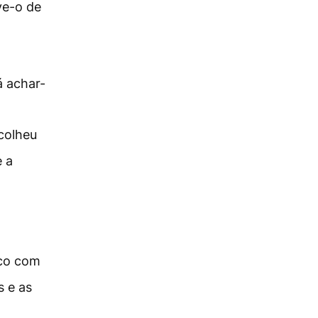
ve-o de
á achar-
colheu
e a
ico com
s e as