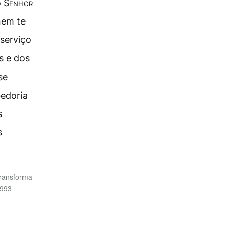
o
Senhor
nem te
serviço
s e dos
se
bedoria
s
s
transforma
1993