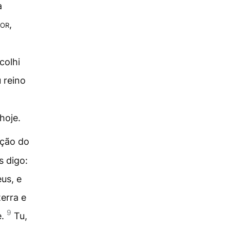
a
or
,
colhi
 reino
hoje.
ação do
s digo:
us, e
erra e
9
e.
Tu,