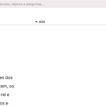
ARA
ães dos
 cem, os
rei e
os e