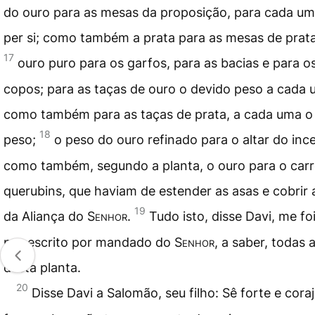
do ouro para as mesas da proposição, para cada um
per si; como também a prata para as mesas de prata
17
ouro puro para os garfos, para as bacias e para o
copos; para as taças de ouro o devido peso a cada 
como também para as taças de prata, a cada uma o
18
peso;
o peso do ouro refinado para o altar do inc
como também, segundo a planta, o ouro para o car
querubins, que haviam de estender as asas e cobrir 
19
da Aliança do
Senhor
.
Tudo isto, disse Davi, me fo
por escrito por mandado do
Senhor
, a saber, todas 
desta planta.
20
Disse Davi a Salomão, seu filho: Sê forte e cora