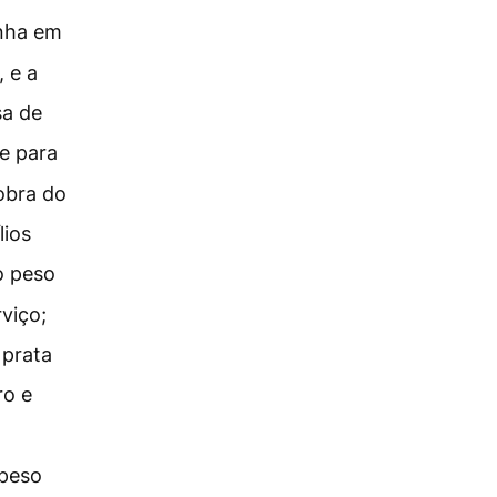
inha em
, e a
sa de
e para
 obra do
lios
o peso
viço;
 prata
ro e
peso