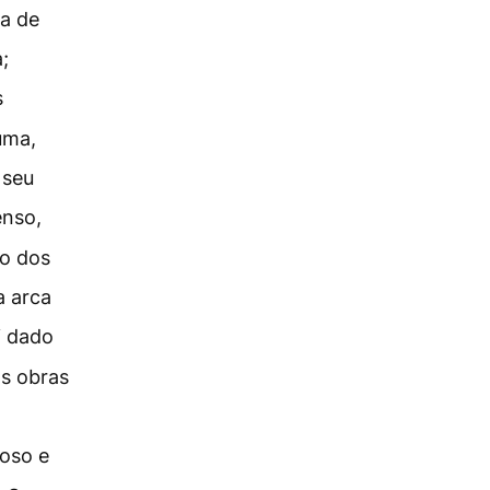
a de
;
s
uma,
 seu
enso,
ro dos
a arca
i dado
as obras
joso e