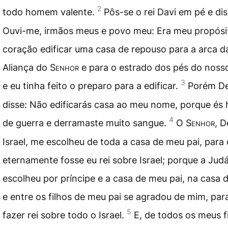
2
todo homem valente.
Pôs-se o rei Davi em pé e dis
Ouvi-me, irmãos meus e povo meu: Era meu propósi
coração edificar uma casa de repouso para a arca d
Aliança do
Senhor
e para o estrado dos pés do noss
3
e eu tinha feito o preparo para a edificar.
Porém D
disse: Não edificarás casa ao meu nome, porque é
4
de guerra e derramaste muito sangue.
O
Senhor
, D
Israel, me escolheu de toda a casa de meu pai, para
eternamente fosse eu rei sobre Israel; porque a Jud
escolheu por príncipe e a casa de meu pai, na casa 
e entre os filhos de meu pai se agradou de mim, pa
5
fazer rei sobre todo o Israel.
E, de todos os meus fi