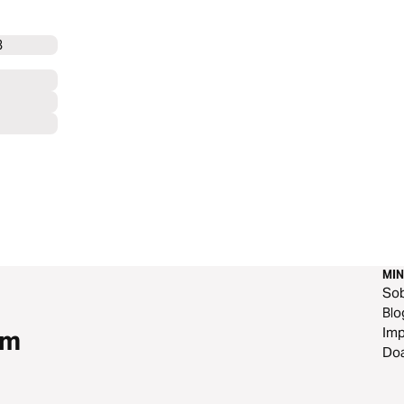
8
MIN
So
Blo
Im
om
Do