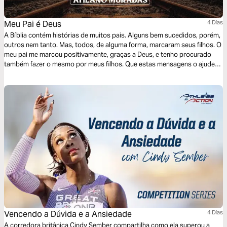
Meu Pai é Deus
4 Dias
A Bíblia contém histórias de muitos pais. Alguns bem sucedidos, porém,
outros nem tanto. Mas, todos, de alguma forma, marcaram seus filhos. O
meu pai me marcou positivamente, graças a Deus, e tenho procurado
também fazer o mesmo por meus filhos. Que estas mensagens o ajudem
a compreender a visão dos seus pais, nas várias fases da paternidade, e
aquelas que você mesmo terá que enfrentar como pai.
Vencendo a Dúvida e a Ansiedade
4 Dias
A corredora britânica Cindy Sember compartilha como ela superou a