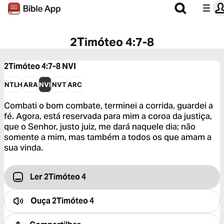
2Timóteo 4:7-8
2Timóteo 4:7-8
NVI
NTLH
ARA
NVI
NVT
ARC
Combati o bom combate, terminei a corrida, guardei a
fé. Agora, está reservada para mim a coroa da justiça,
que o Senhor, justo juiz, me dará naquele dia; não
somente a mim, mas também a todos os que amam a
sua vinda.
Ler 2Timóteo 4
Ouça
2Timóteo 4