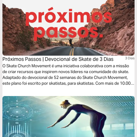
Próximos Passos | Devocional de Skate de 3 Dias
3 Dias
O Skate Church Movement é uma iniciativa colaborativa com a missão
de criar recursos que inspirem novos líderes na comunidade do skate.
Adaptado do devocional de 52 semanas do Skate Church Movement,
este plano foi escrito por skatistas, para skatistas. Com mais de 10.000
pistas de skate no mundo todo, a oportunidade é grande. Esperamos
capacitar pessoas a unirem sua paixão pelo skate com seu amor por
Jesus para impactar o mundo através dos esportes de ação.