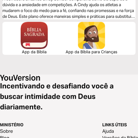
dúvida e a ansiedade em competições. A Cindy ajuda os atletas a
mudarem o foco do medo para a fé, confiando nas promessas e na força
de Deus. Este plano oferece maneiras simples e práticas para substituir
a ansiedade pela confiança. Ele ajuda você a encontrar paz e confiança
tanto nos esportes quanto na vida. Isto faz parte da série de
competições para usar antes, durante e depois de competir.
App da Bíblia
App da Bíblia para Crianças
Incentivando e desafiando você a
buscar intimidade com Deus
diariamente.
MINISTÉRIO
LINKS ÚTEIS
Sobre
Ajuda
Blog
Versões da Bíblia