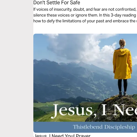
Don't Settle For Safe
If voices of insecurity, doubt, and fear are not confronted, 
silence these voices or ignore them. In this 3-day readi
how to defy the limitations of your past and embrace th
Jesus, I Need You! Prayer