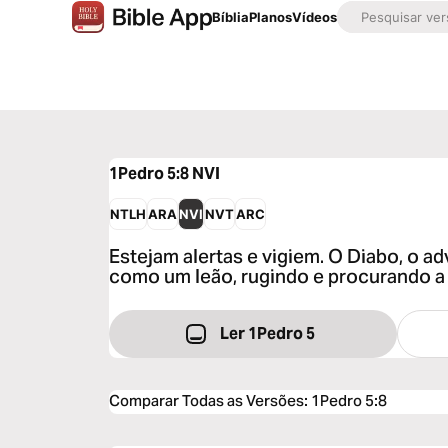
Bíblia
Planos
Vídeos
1Pedro 5:8
NVI
NTLH
ARA
NVI
NVT
ARC
Estejam alertas e vigiem. O Diabo, o a
como um leão, rugindo e procurando a
Ler 1Pedro 5
Comparar Todas as Versões
:
1Pedro 5:8