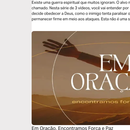
Existe uma guerra espiritual que muitos ignoram. O alvo 
chamado. Nesta série de 3 vídeos, você vai entender po
decide obedecer a Deus, como o inimigo tenta paralisar o
permanecer firme em meio aos ataques. Esta não é uma 
discernimento, posicionamento e perseverança. Se a opos
chamado importa.
Em Oração, Encontramos Força e Paz