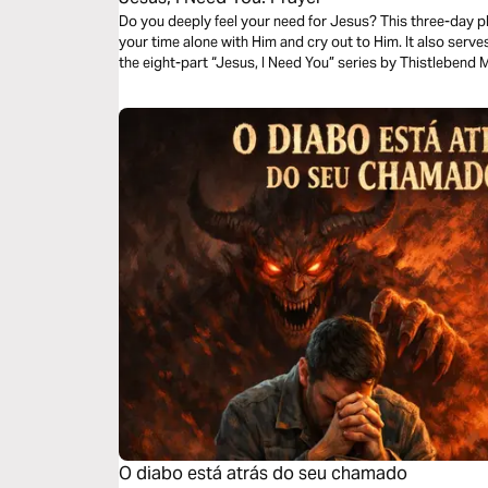
Do you deeply feel your need for Jesus? This three-day pla
your time alone with Him and cry out to Him. It also serv
the eight-part “Jesus, I Need You” series by Thistlebend M
O diabo está atrás do seu chamado