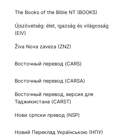
The Books of the Bible NT (BOOKS)
Újszövetség: élet, igazság és világosság
(EIV)
Živa Nova zaveza (ZNZ)
Восточный перевод (CARS)
Восточный перевод (CARSA)
Восточный перевод, версия для
Таджикистана (CARST)
Нови српски превод (NSP)
Новий Переклад Українською (НПУ)