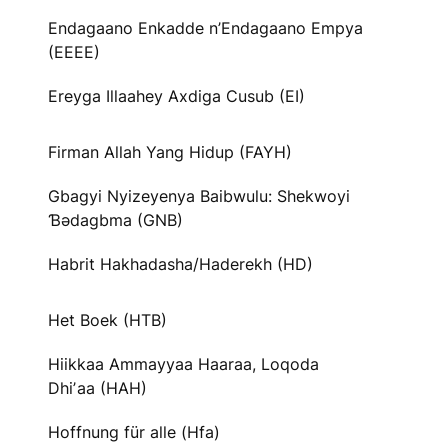
Endagaano Enkadde n’Endagaano Empya
(EEEE)
Ereyga Illaahey Axdiga Cusub (EI)
Firman Allah Yang Hidup (FAYH)
Gbagyi Nyizeyenya Baibwulu: Shekwoyi
Ɓədagbma (GNB)
Habrit Hakhadasha/Haderekh (HD)
Het Boek (HTB)
Hiikkaa Ammayyaa Haaraa, Loqoda
Dhiʼaa (HAH)
Hoffnung für alle (Hfa)