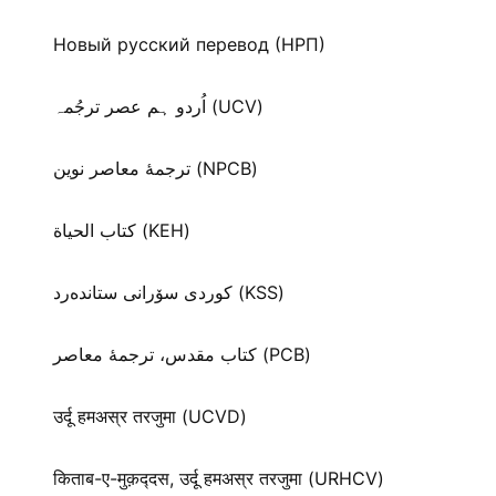
Новый русский перевод (НРП)
اُردو ہم عصر ترجُمہ (UCV)
ترجمۀ معاصر نوین (NPCB)
كتاب الحياة (KEH)
كوردی سۆرانی ستانده‌رد (KSS)
کتاب مقدس، ترجمۀ معاصر (PCB)
उर्दू हमअस्र तरजुमा (UCVD)
किताब-ए-मुक़द्‍दस, उर्दू हमअस्र तरजुमा (URHCV)