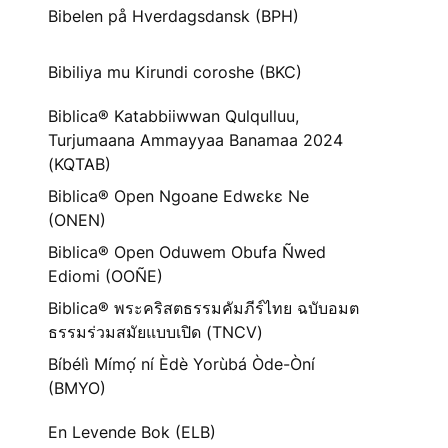
Bibelen på Hverdagsdansk (BPH)
Bibiliya mu Kirundi coroshe (BKC)
Biblica® Katabbiiwwan Qulqulluu,
Turjumaana Ammayyaa Banamaa 2024
(KQTAB)
Biblica® Open Ngoane Edwɛkɛ Ne
(ONEN)
Biblica® Open Oduwem Obufa Ñwed
Ediomi (OOÑE)
Biblica® พระคริสตธรรมคัมภีร์ไทย ฉบับอมต
ธรรมร่วมสมัยแบบเปิด (TNCV)
Bíbélì Mímọ́ ní Èdè Yorùbá Òde-Òní
(BMYO)
En Levende Bok (ELB)