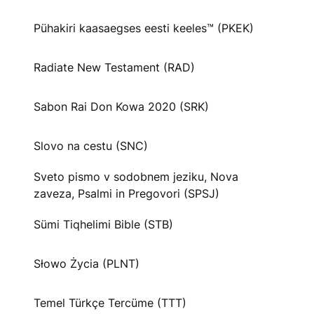
Pühakiri kaasaegses eesti keeles™ (PKEK)
Radiate New Testament (RAD)
Sabon Rai Don Kowa 2020 (SRK)
Slovo na cestu (SNC)
Sveto pismo v sodobnem jeziku, Nova
zaveza, Psalmi in Pregovori (SPSJ)
Sümi Tiqhelimi Bible (STB)
Słowo Życia (PLNT)
Temel Türkçe Tercüme (TTT)