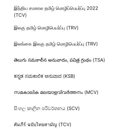
இந்திய சமகால தமிழ் மொழிப்பெயர்ப்பு 2022
(TCV)
இலகு தமிழ் மொழிபெயர்ப்பு (TRV)
இலங்கை இலகு தமிழ் மொழிபெயர்ப்பு (TRV)
తెలుగు సమకాలీన అనువాదం, పవిత్ర గ్రంథం (TSA)
ಕನ್ನಡ ಸಮಕಾಲಿಕ ಅನುವಾದ (KSB)
സമകാലിക മലയാളവിവർത്തനം (MCV)
සිංහල කාලීන පරිවර්තනය (SCV)
คัมภีร์ ฉบับไทยสามัญ (TCV)