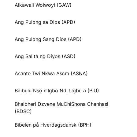
Alkawali Woiwoyi (GAW)
Ang Pulong sa Dios (APD)
Ang Pulong Sang Dios (APD)
Ang Salita ng Diyos (ASD)
Asante Twi Nkwa Asɛm (ASNA)
Baịbụlụ Nsọ nʼIgbo Ndị Ugbu a (BIU)
Bhaibheri Dzvene MuChiShona Chanhasi
(BDSC)
Bibelen på Hverdagsdansk (BPH)