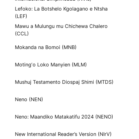
Lefoko: La Botshelo Kgolagano e Ntsha
(LEF)
Mawu a Mulungu mu Chichewa Chalero
(CCL)
Mokanda na Bomoi (MNB)
Motingʼo Loko Manyien (MLM)
Mushuj Testamento Diospaj Shimi (MTDS)
Neno (NEN)
Neno: Maandiko Matakatifu 2024 (NENO)
New International Reader’s Version (NIrV)