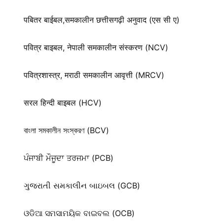
पबितर बाईबल,समकालीन छत्तीसगढ़ी अनुवाद (एस सी ए)
पवित्र बाइबल, नेपाली समकालीन संस्करण (NCV)
पवित्रशास्त्र, मराठी समकालीन आवृत्ती (MRCV)
सरल हिन्दी बाइबल (HCV)
বাংলা সমকালীন সংস্করণ (BCV)
ਪੰਜਾਬੀ ਮੌਜੂਦਾ ਤਰਜਮਾ (PCB)
ગુજરાતી સમકાલીન બાઇબલ (GCB)
ଓଡିଆ ସମସାମୟିକ ବାଇବଲ (OCB)