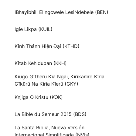
IBhayibhili Elingcwele LesiNdebele (BEN)
Igie Likpa (KUIL)
Kinh Thánh Hiện Đại (KTHD)
Kitab Kehidupan (KKH)
Kiugo Gĩtheru Kĩa Ngai, Kĩrĩkanĩro Kĩrĩa
Gĩkũrũ Na Kĩrĩa Kĩerũ (GKY)
Knjiga O Kristu (KOK)
La Bible du Semeur 2015 (BDS)
La Santa Biblia, Nueva Versión
Internacional Simplificada (NVIs)