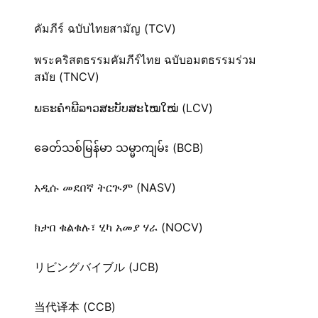
คัมภีร์ ฉบับไทยสามัญ (TCV)
พระคริสตธรรมคัมภีร์ไทย ฉบับอมตธรรมร่วม
สมัย (TNCV)
ພຣະຄຳພີລາວສະບັບສະໄໝໃໝ່ (LCV)
ခေတ်သစ်​မြန်မာ သမ္မာကျမ်း (BCB)
አዲሱ መደበኛ ትርጒም (NASV)
ክታበ ቁልቁሉ፣ ሂካ አመያ ሃራ (NOCV)
リビングバイブル (JCB)
当代译本 (CCB)