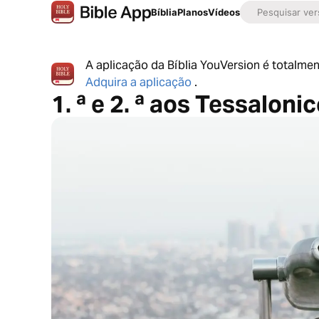
Bíblia
Planos
Vídeos
A aplicação da Bíblia YouVersion é totalmen
Adquira a aplicação
.
1. ª e 2. ª aos Tessaloni