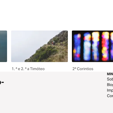
1. ª e 2. ª a Timóteo
2ª Corintios
MIN
So
o-
Blo
Im
Con