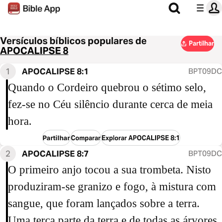
Versículos bíblicos populares de
Partilhar
APOCALIPSE 8
1
APOCALIPSE 8:1
BPT09DC
Quando o Cordeiro quebrou o sétimo selo,
fez-se no Céu silêncio durante cerca de meia
hora.
Partilhar
Comparar
Explorar APOCALIPSE 8:1
2
APOCALIPSE 8:7
BPT09DC
O primeiro anjo tocou a sua trombeta. Nisto
produziram-se granizo e fogo, à mistura com
sangue, que foram lançados sobre a terra.
Uma terça parte da terra e de todas as árvores