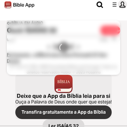
BÍBLIA EM ÁUDIO
Ouvir
ISAÍAS 32
Partilhar
1x
0:00
0:00
Portuguese - a BÍBLIA para todos (Portugal) OT Non
Drama
OT Text: © 1993, 2009 Sociedade Bíblica de Portugal. Todos os
direitos reservados Audio: ℗ 2023 Hosanna
Deixe que a App da Bíblia leia para si
Ouça a Palavra de Deus onde quer que esteja!
Transfira gratuitamente a App da Bíblia
Ler
ISAÍAS 32