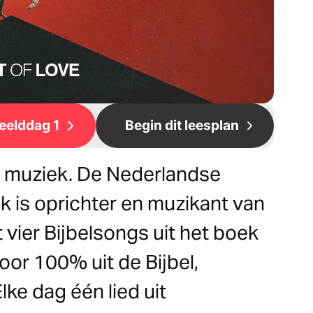
eelddag 1
Begin dit leesplan
op muziek. De Nederlandse
k is oprichter en muzikant van
t vier Bijbelsongs uit het boek
oor 100% uit de Bijbel,
ke dag één lied uit