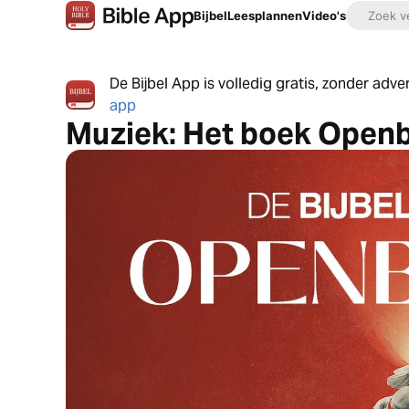
Bijbel
Leesplannen
Video's
De Bijbel App is volledig gratis, zonder adv
app
Muziek: Het boek Openb