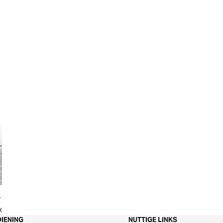
 -
Jozefs levensverhaal als een
el 1
illustratie van Gods leiding
IENING
NUTTIGE LINKS