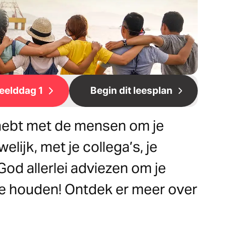
eelddag 1
Begin dit leesplan
s hebt met de mensen om je
elijk, met je collega’s, je
 God allerlei adviezen om je
te houden! Ontdek er meer over