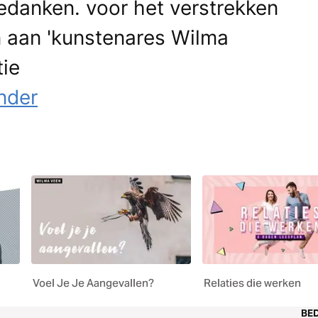
edanken. voor het verstrekken
n aan 'kunstenares Wilma
tie
onder
Voel Je Je Aangevallen?
Relaties die werken
BED