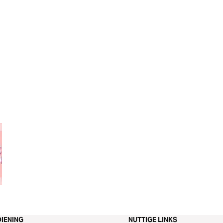
Hoe moet ik omgaan met
Liefde - een vier
stress?
Bijbelstudie
IENING
NUTTIGE LINKS