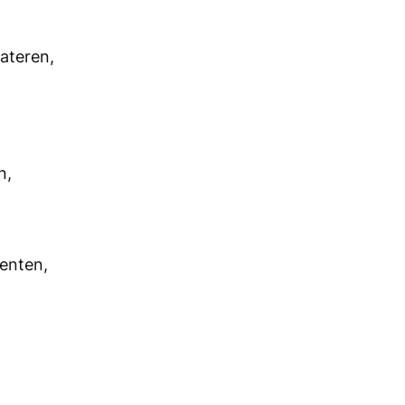
ateren,
n,
menten,