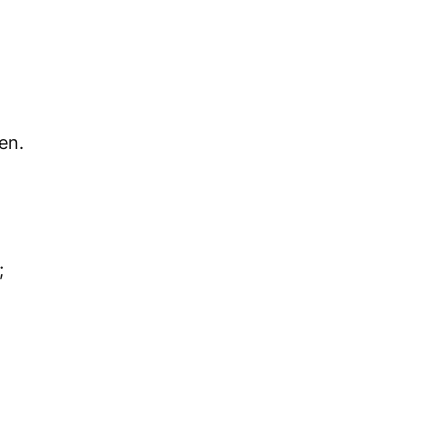
en.
;