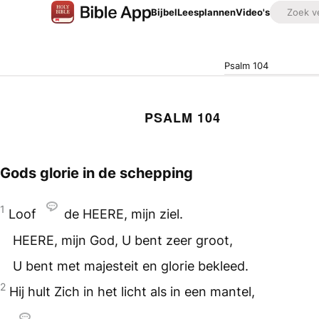
Bijbel
Leesplannen
Video's
Psalm 104
PSALM 104
Gods glorie in de schepping
1
Loof
de
HEERE
, mijn ziel.
HEERE
, mijn God, U bent zeer groot,
U bent met majesteit en glorie bekleed.
2
Hij hult Zich in het licht als in een mantel,