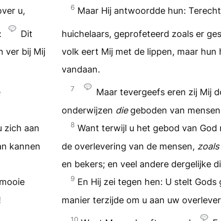
6
ver u,
Maar Hij antwoordde hun: Terecht 
:
Dit
huichelaars, geprofeteerd zoals er ge
 ver bij Mij
volk eert Mij met de lippen, maar hun h
vandaan.
7
e
Maar tevergeefs eren zij Mij d
onderwijzen
die
geboden van mense
8
u zich aan
Want terwijl u het gebod van God 
an kannen
de overlevering van de mensen,
zoals
en bekers; en veel andere dergelijke d
9
 mooie
En Hij zei tegen hen: U stelt God
!
manier terzijde om u aan uw overlever
10