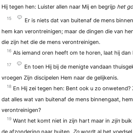
Hij tegen hen: Luister allen naar Mij en begrijp
het g
15
Er is niets dat van buitenaf de mens binne
hem kan verontreinigen; maar de dingen die van he
die zijn het die de mens verontreinigen.
16
Als iemand oren heeft om te horen, laat hij dan
17
En toen Hij bij de menigte vandaan thuisg
vroegen Zijn discipelen Hem naar de gelijkenis.
18
En Hij zei tegen hen: Bent ook u zo onwetend? Zi
dat alles wat van buitenaf de mens binnengaat, hem
verontreinigen?
19
Want het komt niet in zijn hart maar in
zijn
buik 
de afzondering naar buiten.
Zo
wordt al het voedsel 