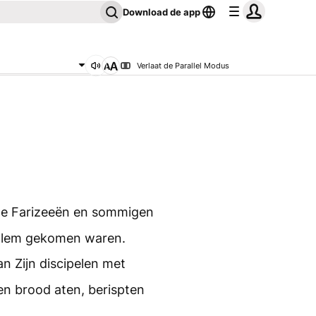
Download de app
Verlaat de Parallel Modus
de Farizeeën en sommigen
uzalem gekomen waren.
n Zijn discipelen met
n brood aten, berispten