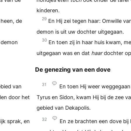
kinderen.
29
 heen, de
En Hij zei tegen haar: Omwille va
demon is uit uw dochter uitgegaan.
30
de demon
En toen zij in haar huis kwam, m
uitgegaan was en dat
haar
dochter op
De genezing van een dove
31
ebied van
En toen Hij weer weggegaan 
den door het
Tyrus en Sidon, kwam Hij bij de zee v
gebied van Dekapolis.
32
ijk sprak, en
En ze brachten een dove bij 