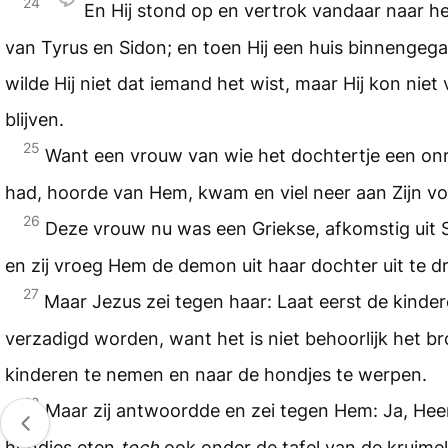
24
En Hij stond op en vertrok vandaar naar h
van Tyrus en Sidon; en toen Hij een huis binnengeg
wilde Hij niet dat iemand het wist, maar Hij kon niet
blijven.
25
Want een vrouw van wie het dochtertje een onr
had, hoorde van Hem, kwam en viel neer aan Zijn vo
26
Deze vrouw nu was een Griekse, afkomstig uit S
en zij vroeg Hem de demon uit haar dochter uit te dr
27
Maar Jezus zei tegen haar: Laat eerst de kinde
verzadigd worden, want het is niet behoorlijk het b
kinderen te nemen en naar de hondjes te werpen.
28
Maar zij antwoordde en zei tegen Hem: Ja, Hee
hondjes eten
toch
ook onder de tafel van de kruime