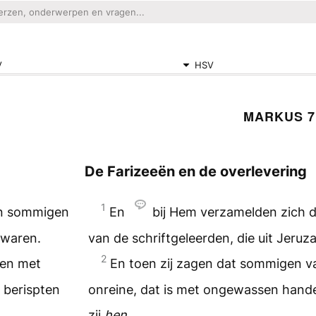
V
HSV
MARKUS 7
De Farizeeën en de overlevering
1
en sommigen
En
bij Hem verzamelden zich 
 waren.
van de schriftgeleerden, die uit Jer
2
len met
En toen zij zagen dat sommigen va
 berispten
onreine, dat is met ongewassen hande
zij
hen
.