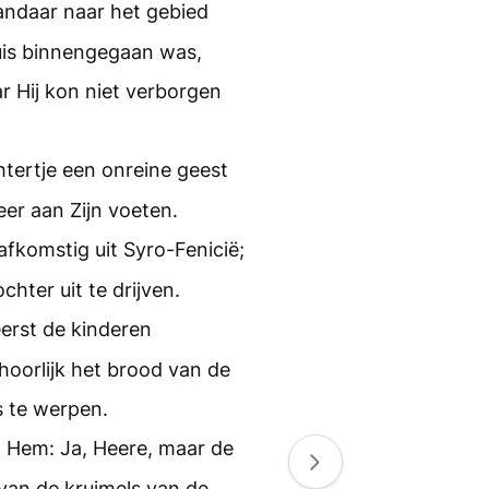
andaar naar het gebied
huis binnengegaan was,
ar Hij kon niet verborgen
tertje een onreine geest
er aan Zijn voeten.
fkomstig uit Syro-Fenicië;
hter uit te drijven.
eerst de kinderen
hoorlijk het brood van de
s te werpen.
n Hem: Ja, Heere, maar de
van de kruimels van de