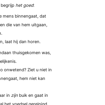
n begrijp
het goed
:
 de mens binnengaat, dat
en die van hem uitgaan,
n.
, laat hij dan horen.
vandaan thuisgekomen was,
lijkenis.
zo onwetend? Ziet u niet in
innengaat, hem niet kan
aar in
zijn
buik en gaat in
l het voedsel gereinigd.