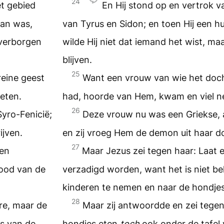
24
et gebied
En Hij stond op en vertrok v
aan was,
van Tyrus en Sidon; en toen Hij een 
 verborgen
wilde Hij niet dat iemand het wist, ma
blijven.
25
eine geest
Want een vrouw van wie het doch
eten.
had, hoorde van Hem, kwam en viel ne
26
yro-Fenicië;
Deze vrouw nu was een Griekse, a
ijven.
en zij vroeg Hem de demon uit haar doc
27
ren
Maar Jezus zei tegen haar: Laat 
rood van de
verzadigd worden, want het is niet be
kinderen te nemen en naar de hondje
28
re, maar de
Maar zij antwoordde en zei tege
ls van de
hondjes eten
toch
ook onder de tafel 