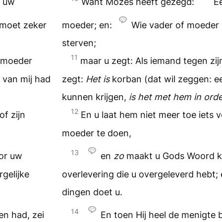
n uw
Want Mozes heeft gezegd:
E
 moet zeker
moeder; en:
Wie vader of moeder 
sterven;
11
n moeder
maar u zegt: Als iemand tegen zij
 van mij had
zegt:
Het is
korban (dat wil zeggen: e
kunnen krijgen,
is het met hem in ord
12
of zijn
En u laat hem niet meer toe iets vo
moeder te doen,
13
or uw
en
zo
maakt u Gods Woord k
rgelijke
overlevering die u overgeleverd hebt; 
dingen doet u.
14
en had, zei
En toen Hij heel de menigte b