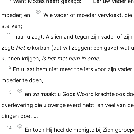
Want Mozes heeft gezegd:
Eer uw vader e
moeder; en:
Wie vader of moeder vervloekt, die
sterven;
11
maar u zegt: Als iemand tegen zijn vader of zij
zegt:
Het is
korban (dat wil zeggen: een gave) wat u
kunnen krijgen,
is het met hem in orde
.
12
En u laat hem niet meer toe iets voor zijn vader 
moeder te doen,
13
en
zo
maakt u Gods Woord krachteloos do
overlevering die u overgeleverd hebt; en veel van de
dingen doet u.
14
En toen Hij heel de menigte bij Zich geroep