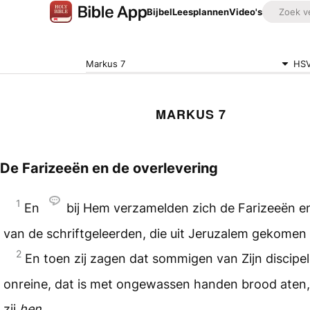
Bijbel
Leesplannen
Video's
Markus 7
HS
MARKUS 7
De Farizeeën en de overlevering
1
En
bij Hem verzamelden zich de Farizeeën 
van de schriftgeleerden, die uit Jeruzalem gekomen
2
En toen zij zagen dat sommigen van Zijn discipe
onreine, dat is met ongewassen handen brood aten,
zij
hen
.