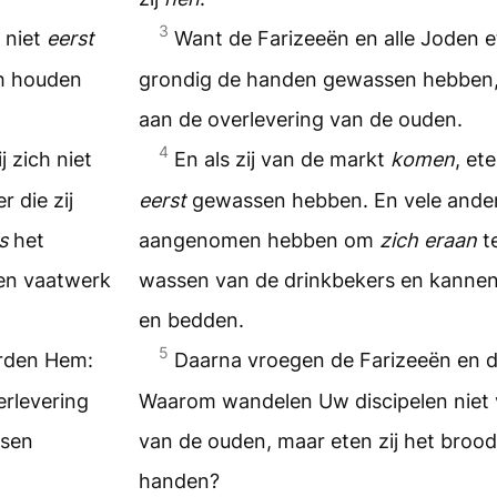
3
j niet
eerst
Want de Farizeeën en alle Joden ete
ch houden
grondig de handen gewassen hebben,
aan de overlevering van de ouden.
4
ij zich niet
En als zij van de markt
komen
, ete
 die zij
eerst
gewassen hebben. En vele andere 
s
het
aangenomen hebben om
zich eraan
t
en vaatwerk
wassen van de drinkbekers en kannen
en bedden.
5
erden Hem:
Daarna vroegen de Farizeeën en d
rlevering
Waarom wandelen Uw discipelen niet 
ssen
van de ouden, maar eten zij het bro
handen?