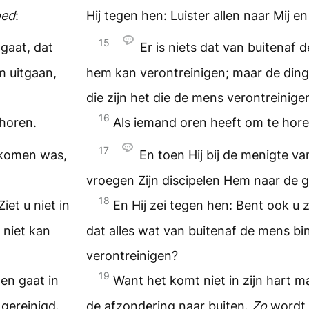
oed
:
Hij tegen hen: Luister allen naar Mij e
15
ngaat, dat
Er is niets dat van buitenaf
m uitgaan,
hem kan verontreinigen; maar de ding
die zijn het die de mens verontreinige
16
 horen.
Als iemand oren heeft om te horen
17
ekomen was,
En toen Hij bij de menigte 
vroegen Zijn discipelen Hem naar de ge
18
et u niet in
En Hij zei tegen hen: Bent ook u 
 niet kan
dat alles wat van buitenaf de mens b
verontreinigen?
19
en gaat in
Want het komt niet in zijn hart m
gereinigd.
de afzondering naar buiten.
Zo
wordt a