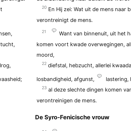
20
t
En Hij zei: Wat uit de mens naar 
verontreinigt de mens.
21
nsen,
Want van binnenuit, uit het 
tucht,
komen voort kwade overwegingen, all
moord,
22
drog,
diefstal, hebzucht, allerlei kwaad
waasheid;
losbandigheid, afgunst,
lastering
23
al deze slechte dingen komen va
verontreinigen de mens.
De Syro-Fenicische vrouw