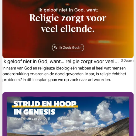
Ik geloof niet in God, want... religie zorgt voor veel
3 Dagen
ellende
In naam van God en religieuze ideologieën hebben al heel wat mensen
onderdrukking ervaren en de dood gevonden. Maar, is religie écht het
probleem? In dit leesplan gaan we op zoek naar antwoorden.