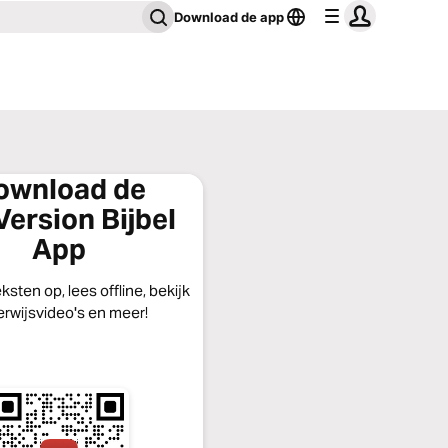
Download de app
ownload de
ersion Bijbel
App
eksten op, lees offline, bekijk
rwijsvideo's en meer!