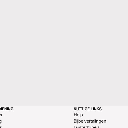
IENING
NUTTIGE LINKS
er
Help
g
Bijbelvertalingen
s
Luisterbijbels