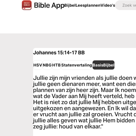
Bijbel
Leesplannen
Video's
Johannes 15:14-17
BB
HSV
NBG
HTB
Statenvertaling
BasisBijbel
Jullie zijn mijn vrienden als jullie doen 
jullie geen dienaren meer, want een die
plannen van zijn heer zijn. Maar Ik noem
wat de Vader aan Mij heeft verteld, heb I
Het is niet zo dat jullie Míj hebben uitge
uitgekozen en aangewezen. En Ik wil dat
er vrucht aan jullie zal groeien. Vrucht d
jullie alles geven wat jullie Hem bidden 
zeg jullie: houd van elkaar."