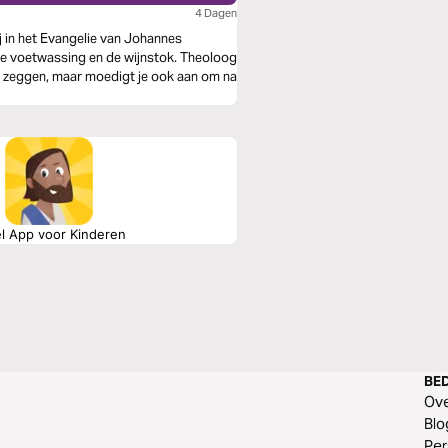
4 Dagen
ij in het Evangelie van Johannes
de voetwassing en de wijnstok. Theoloog
us zeggen, maar moedigt je ook aan om na
el App voor Kinderen
BED
Ov
Blo
Per