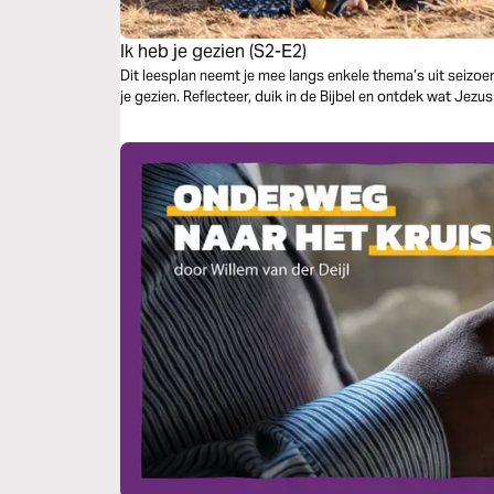
Ik heb je gezien (S2-E2)
Dit leesplan neemt je mee langs enkele thema’s uit seizoen
je gezien. Reflecteer, duik in de Bijbel en ontdek wat Jezu