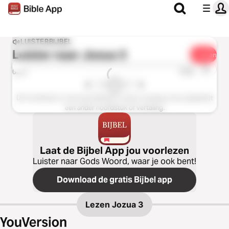
LUISTERBIJBEL
Luister naar
Jozua 3
Delen
1x
0:00
0:00
Dit hoofdstuk is niet beschikbaar in deze vertaling. Kies alsjeblieft
een ander hoofdstuk of vertaling.
Laat de Bijbel App jou voorlezen
Luister naar Gods Woord, waar je ook bent!
Download de gratis Bijbel app
Lezen
Jozua 3