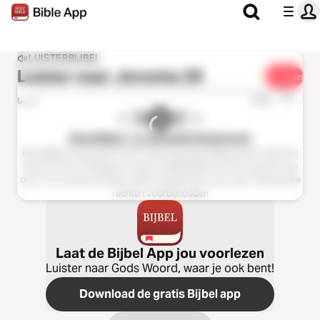
LUISTERBIJBEL
Luister naar
Jeremia 29
Delen
1x
0:00
0:00
BasisBijbel - in makkelijk Nederlands
BasisBijbel Copyright © 2013 Stichting BasisBijbel Gecorrigeerde
tekst © 2015 Uitgegeven bij de ZakBijbelBond: 2016 Audioversie
door Groot Nieuws Radio: 2022 Ingesproken door Ben Ketting Alle
rechten voorbehouden
Laat de Bijbel App jou voorlezen
Luister naar Gods Woord, waar je ook bent!
Download de gratis Bijbel app