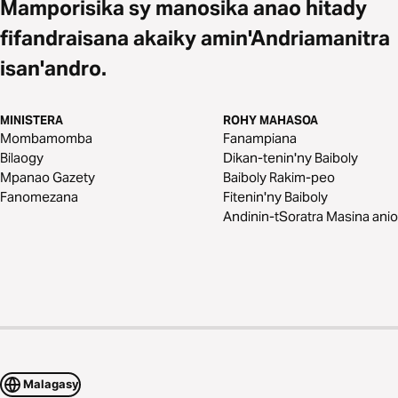
Mamporisika sy manosika anao hitady
fifandraisana akaiky amin'Andriamanitra
isan'andro.
MINISTERA
ROHY MAHASOA
Mombamomba
Fanampiana
Bilaogy
Dikan-tenin'ny Baiboly
Mpanao Gazety
Baiboly Rakim-peo
Fanomezana
Fitenin'ny Baiboly
Andinin-tSoratra Masina anio
Malagasy