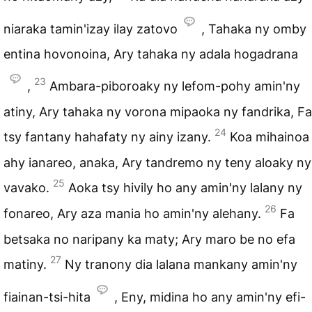
niaraka tamin'izay ilay zatovo
, Tahaka ny omby
entina hovonoina, Ary tahaka ny adala hogadrana
23
,
Ambara-piboroaky ny lefom-pohy amin'ny
atiny, Ary tahaka ny vorona mipaoka ny fandrika, Fa
24
tsy fantany hahafaty ny ainy izany.
Koa mihainoa
ahy ianareo, anaka, Ary tandremo ny teny aloaky ny
25
vavako.
Aoka tsy hivily ho any amin'ny lalany ny
26
fonareo, Ary aza mania ho amin'ny alehany.
Fa
betsaka no naripany ka maty; Ary maro be no efa
27
matiny.
Ny tranony dia lalana mankany amin'ny
fiainan-tsi-hita
, Eny, midina ho any amin'ny efi-