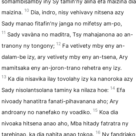
somambisamby iny Sy tamin'ny alina efa maizina dia
10
maizina.
Dia, indro, nisy vehivavy nitsena azy
Sady manao fitafin'ny janga no mifetsy am-po,
11
Sady vavàna no maditra, Tsy mahajanona ao an-
12
tranony ny tongony;
Fa vetivety mby eny an-
dalam-be izy, ary vetivety mby eny an-tsena, Ary
mamitsaka eny an-joron-trano rehetra eny izy.
13
Ka dia nisavika ilay tovolahy izy ka nanoroka azy
14
Sady nisolantsolana taminy ka nilaza hoe:
Efa
nivoady hanatitra fanati-pihavanana aho; Ary
15
androany no nanefako ny voadiko.
Koa dia
nivoaka hitsena anao aho, Mba hitady fatratra ny
16
tarehinao, ka dia nahita anao tokoa.
Ny fandriako