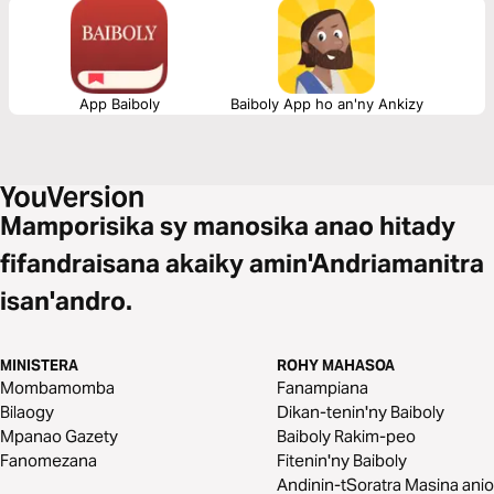
App Baiboly
Baiboly App ho an'ny Ankizy
Mamporisika sy manosika anao hitady
fifandraisana akaiky amin'Andriamanitra
isan'andro.
MINISTERA
ROHY MAHASOA
Mombamomba
Fanampiana
Bilaogy
Dikan-tenin'ny Baiboly
Mpanao Gazety
Baiboly Rakim-peo
Fanomezana
Fitenin'ny Baiboly
Andinin-tSoratra Masina anio