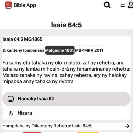
Isaia 64:5
Isaia 64:5
MG1865
Dikanteny Iombonana
Malgache 1865
MBP
MRV 2011
Fa samy efa tahaka ny olo-maloto izahay rehetra, ary
tahaka ny lamba mihosin-drà ny fahamarinanay rehetra;
Malazo tahaka ny ravina izahay rehetra, ary ny helokay
mipaoka anay tahaka ny rivotra
Hamaky Isaia 64
Hizara
Hampitaha ny Dikanteny Rehetra
:
Isaia 64:5