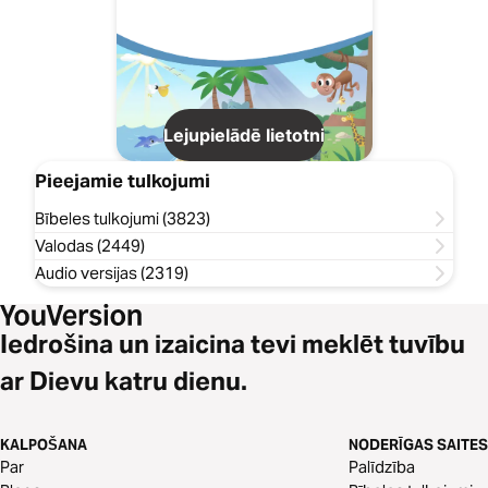
Lejupielādē lietotni
Pieejamie tulkojumi
Bībeles tulkojumi (3823)
Valodas (2449)
Audio versijas (2319)
Iedrošina un izaicina tevi meklēt tuvību
ar Dievu katru dienu.
KALPOŠANA
NODERĪGAS SAITES
Par
Palīdzība