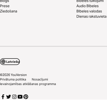
Blogs
Bībeles tulkojumi
Prese
Audio Bībeles
Ziedošana
Bībeles valodas
Dienas rakstuvieta
Latviešu
©
2026
YouVersion
Privātuma politika
Nosacījumi
Ievainojamības atklāšanas programma