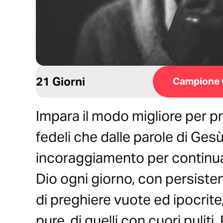
21 Giorni
Campione 
Impara il modo migliore per pr
fedeli che dalle parole di Ges
incoraggiamento per continuar
Dio ogni giorno, con persiste
di preghiere vuote ed ipocrite
pure, di quelli con cuori pulit