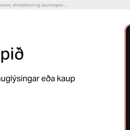
ppið
uglýsingar eða kaup