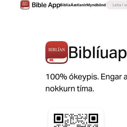
Biblía
Áætlanir
Myndbönd
Biblíua
100% ókeypis. Engar a
nokkurn tíma.