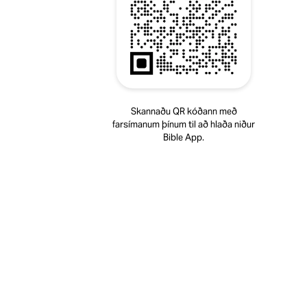
Skannaðu QR kóðann með
farsímanum þínum til að hlaða niður
Bible App.