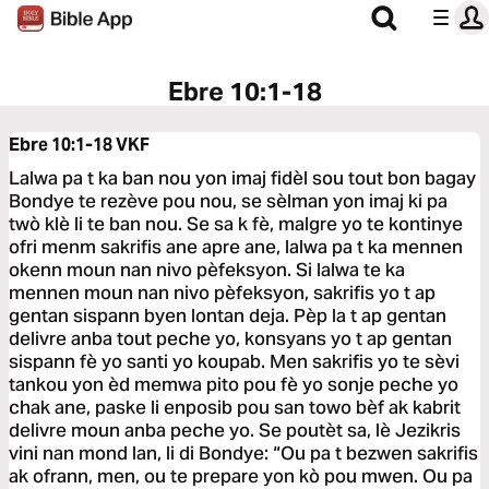
Ebre 10:1-18
Ebre 10:1-18
VKF
Lalwa pa t ka ban nou yon imaj fidèl sou tout bon bagay
Bondye te rezève pou nou, se sèlman yon imaj ki pa
twò klè li te ban nou. Se sa k fè, malgre yo te kontinye
ofri menm sakrifis ane apre ane, lalwa pa t ka mennen
okenn moun nan nivo pèfeksyon. Si lalwa te ka
mennen moun nan nivo pèfeksyon, sakrifis yo t ap
gentan sispann byen lontan deja. Pèp la t ap gentan
delivre anba tout peche yo, konsyans yo t ap gentan
sispann fè yo santi yo koupab. Men sakrifis yo te sèvi
tankou yon èd memwa pito pou fè yo sonje peche yo
chak ane, paske li enposib pou san towo bèf ak kabrit
delivre moun anba peche yo. Se poutèt sa, lè Jezikris
vini nan mond lan, li di Bondye: “Ou pa t bezwen sakrifis
ak ofrann, men, ou te prepare yon kò pou mwen. Ou pa