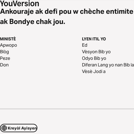
Ankouraje ak defi pou w chèche entimite
ak Bondye chak jou.
MINISTÈ
LYEN ITIL YO
Apwopo
Ed
Blòg
Vèsyon Bib yo
Peze
Odyo Bib yo
Don
Diferan Lang yo nan Bib la
Vèsè Jodi a
Kreyòl Ayisyen