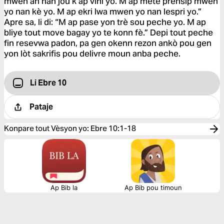
mwen an nan jou k ap vini yo. M ap mete prensip mwen
yo nan kè yo. M ap ekri lwa mwen yo nan lespri yo.”
Apre sa, li di: “M ap pase yon trè sou peche yo. M ap
bliye tout move bagay yo te konn fè.” Depi tout peche
fin resevwa padon, pa gen okenn rezon ankò pou gen
yon lòt sakrifis pou delivre moun anba peche.
Li Ebre 10
Pataje
Konpare tout Vèsyon yo
:
Ebre 10:1-18
Ap Bib la
Ap Bib pou timoun