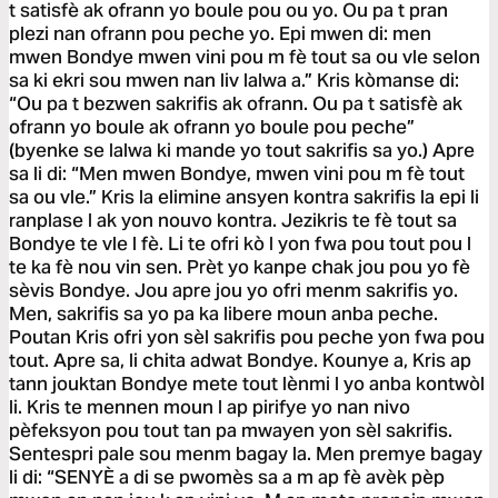
t satisfè ak ofrann yo boule pou ou yo. Ou pa t pran
plezi nan ofrann pou peche yo. Epi mwen di: men
mwen Bondye mwen vini pou m fè tout sa ou vle selon
sa ki ekri sou mwen nan liv lalwa a.” Kris kòmanse di:
“Ou pa t bezwen sakrifis ak ofrann. Ou pa t satisfè ak
ofrann yo boule ak ofrann yo boule pou peche”
(byenke se lalwa ki mande yo tout sakrifis sa yo.) Apre
sa li di: “Men mwen Bondye, mwen vini pou m fè tout
sa ou vle.” Kris la elimine ansyen kontra sakrifis la epi li
ranplase l ak yon nouvo kontra. Jezikris te fè tout sa
Bondye te vle l fè. Li te ofri kò l yon fwa pou tout pou l
te ka fè nou vin sen. Prèt yo kanpe chak jou pou yo fè
sèvis Bondye. Jou apre jou yo ofri menm sakrifis yo.
Men, sakrifis sa yo pa ka libere moun anba peche.
Poutan Kris ofri yon sèl sakrifis pou peche yon fwa pou
tout. Apre sa, li chita adwat Bondye. Kounye a, Kris ap
tann jouktan Bondye mete tout lènmi l yo anba kontwòl
li. Kris te mennen moun l ap pirifye yo nan nivo
pèfeksyon pou tout tan pa mwayen yon sèl sakrifis.
Sentespri pale sou menm bagay la. Men premye bagay
li di: “SENYÈ a di se pwomès sa a m ap fè avèk pèp