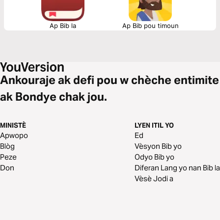
Ap Bib la
Ap Bib pou timoun
Ankouraje ak defi pou w chèche entimite
ak Bondye chak jou.
MINISTÈ
LYEN ITIL YO
Apwopo
Ed
Blòg
Vèsyon Bib yo
Peze
Odyo Bib yo
Don
Diferan Lang yo nan Bib la
Vèsè Jodi a