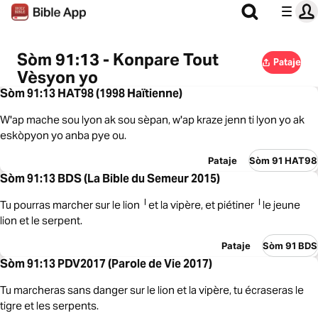
Sòm 91:13 - Konpare Tout
Pataje
Vèsyon yo
Sòm 91:13 HAT98 (1998 Haïtienne)
W'ap mache sou lyon ak sou sèpan, w'ap kraze jenn ti lyon yo ak
eskòpyon yo anba pye ou.
Pataje
Sòm 91 HAT98
Sòm 91:13 BDS (La Bible du Semeur 2015)
Tu pourras marcher sur le lion ╵et la vipère, et piétiner ╵le jeune
lion et le serpent.
Pataje
Sòm 91 BDS
Sòm 91:13 PDV2017 (Parole de Vie 2017)
Tu marcheras sans danger sur le lion et la vipère, tu écraseras le
tigre et les serpents.