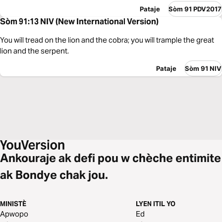
Pataje
Sòm 91 PDV2017
Sòm 91:13 NIV (New International Version)
You will tread on the lion and the cobra; you will trample the great
lion and the serpent.
Pataje
Sòm 91 NIV
Ankouraje ak defi pou w chèche entimite
ak Bondye chak jou.
MINISTÈ
LYEN ITIL YO
Apwopo
Ed