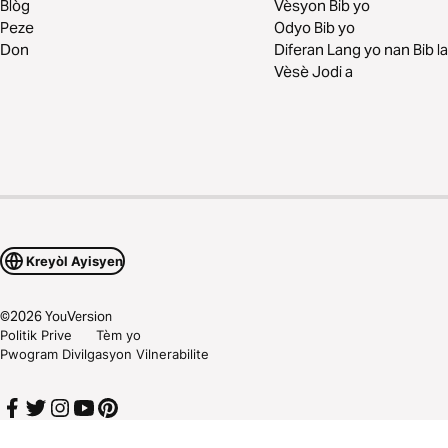
Blòg
Vèsyon Bib yo
Peze
Odyo Bib yo
Don
Diferan Lang yo nan Bib la
Vèsè Jodi a
Kreyòl Ayisyen
©
2026
YouVersion
Politik Prive
Tèm yo
Pwogram Divilgasyon Vilnerabilite