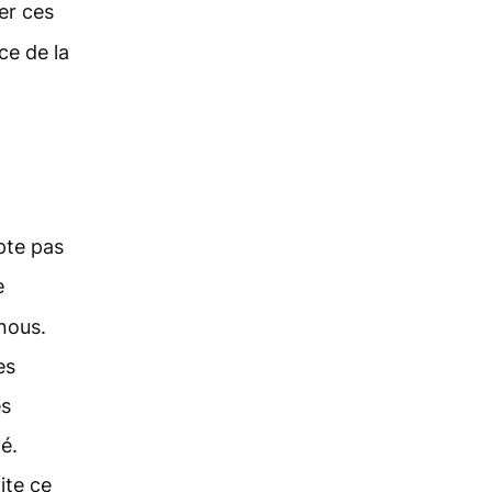
er ces
ce de la
pte pas
e
 nous.
es
es
é.
ite ce