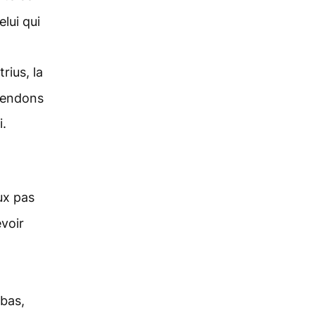
elui qui
rius, la
 rendons
i.
ux pas
evoir
-bas,