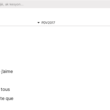
PDV2017
 j’aime
 tous
ite que