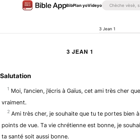
Bib
Plan yo
Videyo
3 Jean 1
3 JEAN 1
Salutation
1
Moi,
l’ancien
, j’écris à Gaïus, cet ami très cher que
vraiment.
2
Ami très cher, je souhaite que tu te portes bien à
points de vue. Ta vie chrétienne est bonne, je souha
ta santé soit aussi bonne.