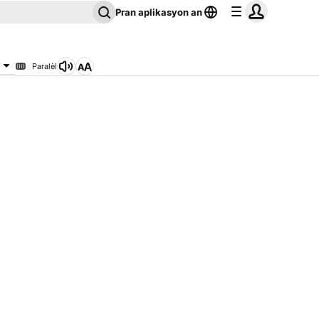
Pran aplikasyon an
Paralèl