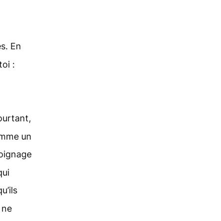
és. En
oi :
ourtant,
comme un
moignage
qui
u’ils
 ne