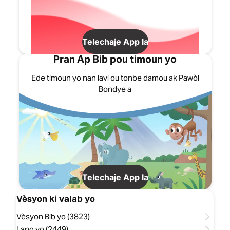
Telechaje App la
Pran Ap Bib pou timoun yo
Ede timoun yo nan lavi ou tonbe damou ak Pawòl
Bondye a
Telechaje App la
Vèsyon ki valab yo
Vèsyon Bib yo (3823)
Lang yo (2449)