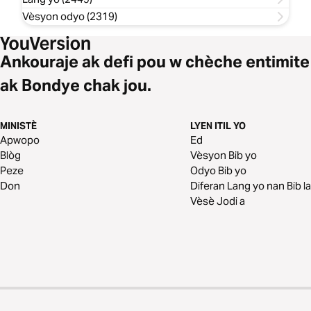
Vèsyon odyo (2319)
Ankouraje ak defi pou w chèche entimite
ak Bondye chak jou.
MINISTÈ
LYEN ITIL YO
Apwopo
Ed
Blòg
Vèsyon Bib yo
Peze
Odyo Bib yo
Don
Diferan Lang yo nan Bib la
Vèsè Jodi a