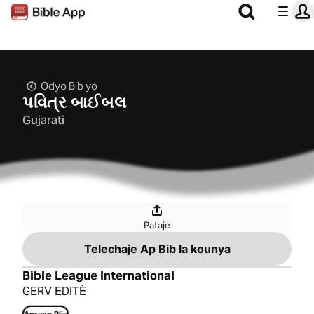
Odyo Bib yo
પવિત્ર બાઈબલ
Gujarati
Pataje
Telechaje Ap Bib la kounya
Bible League International
GERV EDITÈ