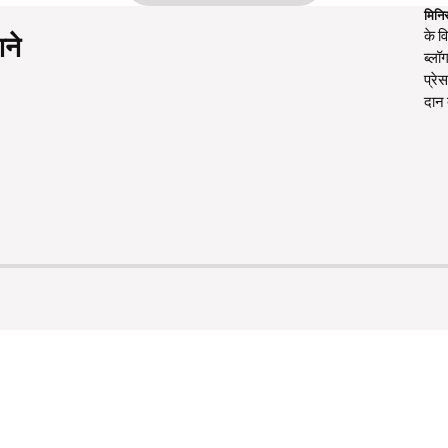
मिनिस
के वि
शने
ब्लॉ
प्रे
दान 