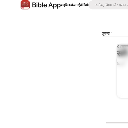
बाइबिल
योजनाएँ
वीडियो
लूकस 1
सुनन
सुने
0:00