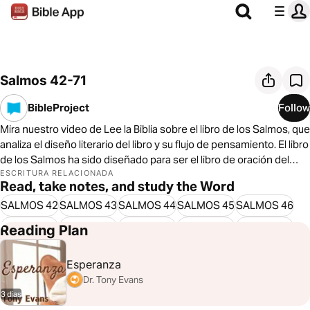
Salmos 42-71
BibleProject
Follow
Mira nuestro video de Lee la Biblia sobre el libro de los Salmos, que
analiza el diseño literario del libro y su flujo de pensamiento. El libro
de los Salmos ha sido diseñado para ser el libro de oración del
pueblo de Dios mientras esperan al Mesías y a su reino venidero.
ESCRITURA RELACIONADA
Read, take notes, and study the Word
SALMOS 42
SALMOS 43
SALMOS 44
SALMOS 45
SALMOS 46
SALMOS 47
SALMOS 48
SALMOS 49
SALMOS 50
SALMOS 51
Reading Plan
SALMOS 52
SALMOS 53
SALMOS 54
SALMOS 55
SALMOS 56
Esperanza
SALMOS 57
SALMOS 58
SALMOS 59
SALMOS 60
SALMOS 61
Dr. Tony Evans
SALMOS 62
SALMOS 63
SALMOS 64
SALMOS 65
SALMOS 66
3 dias