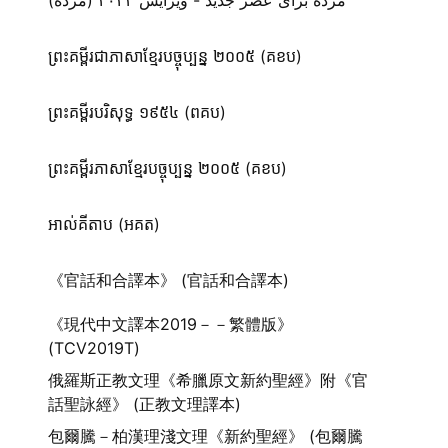
مژده برای عصر جدید - ویرایش ۲۰۲۳ (مژده)
ព្រះគម្ពីរជាភាសាខ្មែរបច្ចុប្បន្ន ២០០៥ (គខប)
ព្រះគម្ពីរបរិសុទ្ធ ១៩៥៤ (ពគប)
ព្រះគម្ពីរភាសាខ្មែរបច្ចុប្បន្ន ២០០៥ (គខប)
អាល់គីតាប (អគត)
《官話和合譯本》 (官話和合譯本)
《現代中文譯本2019－－繁體版》
(TCV2019T)
俄羅斯正教文理《希臘原文新約聖經》附《官
話聖詠經》 (正教文理譯本)
包爾騰－柏漢理淺文理《新約聖經》 (包爾騰