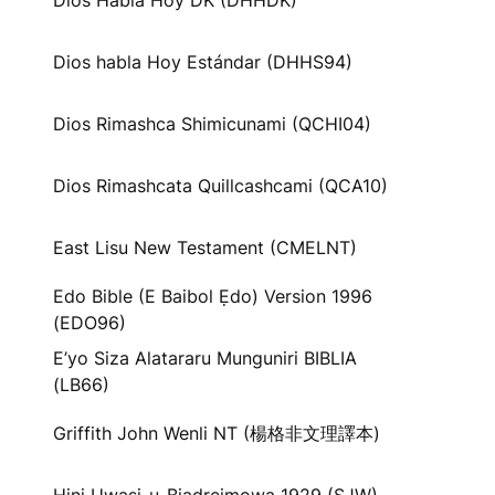
Dios Habla Hoy DK (DHHDK)
Dios habla Hoy Estándar (DHHS94)
Dios Rimashca Shimicunami (QCHI04)
Dios Rimashcata Quillcashcami (QCA10)
East Lisu New Testament (CMELNT)
Edo Bible (E Baibol Ẹdo) Version 1996
(EDO96)
E’yo Siza Alatararu Munguniri BIBLIA
(LB66)
Griffith John Wenli NT (楊格非文理譯本)