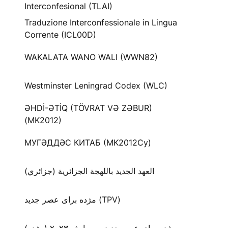
Interconfesional (TLAI)
Traduzione Interconfessionale in Lingua
Corrente (ICL00D)
WAKALATA WANO WALI (WWN82)
Westminster Leningrad Codex (WLC)
ƏHDİ-ƏTİQ (TÖVRAT VƏ ZƏBUR)
(MK2012)
МУГӘДДӘС КИТАБ (MK2012Cy)
العهد الجديد باللهجة الجزائرية (جزائري)
مژده برای عصر جدید (TPV)