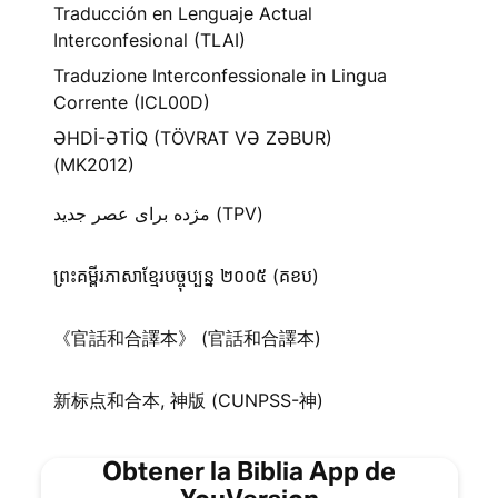
Traducción en Lenguaje Actual
Interconfesional (TLAI)
Traduzione Interconfessionale in Lingua
Corrente (ICL00D)
ƏHDİ-ƏTİQ (TÖVRAT VƏ ZƏBUR)
(MK2012)
مژده برای عصر جدید (TPV)
ព្រះគម្ពីរភាសាខ្មែរបច្ចុប្បន្ន ២០០៥ (គខប)
《官話和合譯本》 (官話和合譯本)
新标点和合本, 神版 (CUNPSS-神)
Obtener la Biblia App de